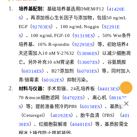
培养基配制：
基础培养基选用
DMEM/F12
（
41420E
S
），再添加核心生长因子与添加物，包括50 ng/mL
EGF（
92703ES
）、100 ng/mL Noggin（
92291E
S
）、100 ng/mL FGF-10（
91319ES
）、50% Wnt条件
培养基、10% R-spondin（
92295ES
）等，初始培养4
天还需加入10 nM Y-27632（
53006ES
）以减少细胞凋
亡。另外补充10 nM胃泌素（
53007ES
）、谷氨酰胺
（
60314ES
）、B27添加剂（
60703ES
）等，同时加入
青/链霉素（
60162ES
）抑制污染。
材料与仪器：
手术剪镊、24孔培养板（
84013ES
）、
70 &mu;m细胞滤网（
84702ES
）、离心机（
80163E
S
）等；提前准备预冷的PBS（
60158ES
）、基质胶
（Ceturegel）（
40192ES
）、
胎牛血清（FBS）
（
401
30ES
）、红细胞裂解液（
40401ES
）等，基质胶需全
程冰上操作防止提前凝固。