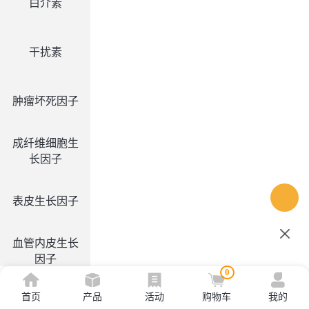
白介素
干扰素
肿瘤坏死因子
成纤维细胞生
长因子
表皮生长因子
血管内皮生长
因子
0
首页
产品
活动
购物车
我的
集落刺激因子