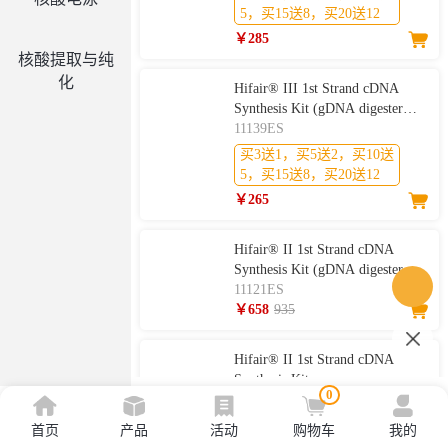
5，买15送8，买20送12
￥285
核酸提取与纯
化
Hifair® III 1st Strand cDNA
Synthesis Kit (gDNA digester
plus)
11139ES
买3送1，买5送2，买10送
5，买15送8，买20送12
￥265
Hifair® II 1st Strand cDNA
Synthesis Kit (gDNA digester
plus)
11121ES
￥658
935
Hifair® II 1st Strand cDNA
Synthesis Kit
0
11119ES
￥528
755
首页
产品
活动
购物车
我的