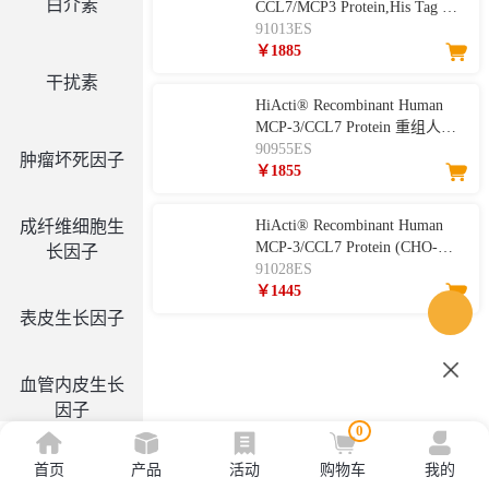
白介素
CCL7/MCP3 Protein,His Tag 重
组人趋化因子CCL7
91013ES
￥1885
干扰素
HiActi® Recombinant Human
MCP-3/CCL7 Protein 重组人
MCP-3/CCL7
90955ES
肿瘤坏死因子
￥1855
成纤维细胞生
HiActi® Recombinant Human
MCP‑3/CCL7 Protein (CHO-
长因子
expressed) 重组人CCL7
91028ES
￥1445
表皮生长因子
血管内皮生长
因子
0
首页
产品
活动
购物车
我的
集落刺激因子