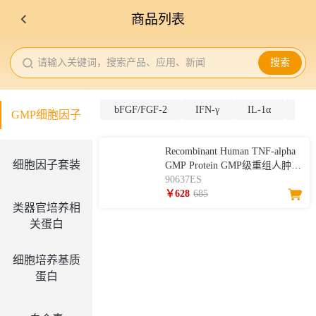
商品列表
请输入关键词，搜索产品、应用、新闻
搜索
bFGF/FGF-2
IFN-γ
IL-1α
IL-
GMP细胞因子
Recombinant Human TNF-alpha
细胞因子套装
GMP Protein GMP级重组人肿瘤
坏死因子-α
90637ES
￥628
685
类器官培养相
关蛋白
细胞培养基质
蛋白