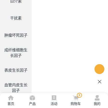
白介素
干扰素
肿瘤坏死因子
成纤维细胞生
长因子
表皮生长因子
血管内皮生长
因子
0
首页
产品
活动
购物车
我的
集落刺激因子