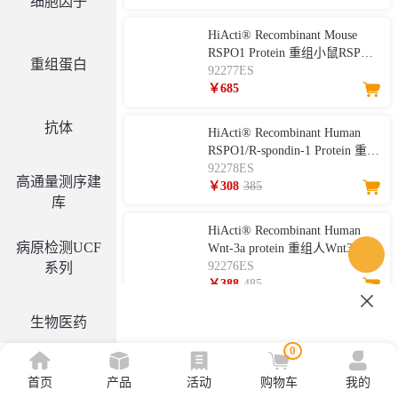
细胞因子
HiActi® Recombinant Mouse
RSPO1 Protein 重组小鼠RSPO1
重组蛋白
蛋白
92277ES
￥685
抗体
HiActi® Recombinant Human
RSPO1/R-spondin-1 Protein 重组
人RSPO1蛋白
92278ES
高通量测序建
￥308
385
库
HiActi® Recombinant Human
病原检测UCF
Wnt-3a protein 重组人Wnt3a蛋
白 (冻干粉）
92276ES
系列
￥388
485
生物医药
HiActi® Recombinant Mouse
Noggin Protein 重组小鼠Noggin
0
蛋白
92262ES
￥815
首页
产品
活动
购物车
我的
工具酶