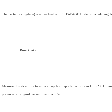
The protein (2 μg/lane) was resolved with SDS-PAGE Under non-reducing(N
Bioactivity
Measured by its ability to induce Topflash reporter activity in HEK293T huma
presence of 5 ng/mL recombinant Wnt3a.