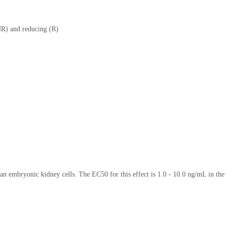
R) and reducing (R)
n embryonic kidney cells. The EC50 for this effect is 1.0 - 10.0 ng/mL in the