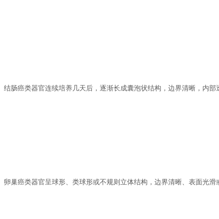
结肠癌类器官连续培养几天后，逐渐长成囊泡状结构，边界清晰，内部
卵巢癌类器官呈球形、类球形或不规则立体结构，边界清晰、表面光滑或