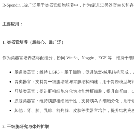
R-Spondin 1被广泛用于类器官细胞培养中，作为促进3D类器官生长
主要应用：
1. 类器官培养（最核心、最广泛）
作为类器官培养基标配组分，协同 Wnt3a、Noggin、EGF 等，维持
肠道类器官：维持 LGR5 + 肠干细胞，促进隐窝‑绒毛结构形成
胃类器官：支持胃干细胞增殖与胃腺结构构建，用于胃癌模型与
肝脏类器官：促进肝祖细胞分化为功能性肝细胞，提升白蛋白、CY
胰腺类器官：维持胰腺祖细胞干性，支持胰岛 β 细胞分化，用于
其他：肾、肺、乳腺、前列腺、皮肤等类器官培养，提升结构完
2. 干细胞研究与体外扩增