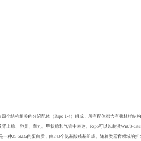
，该家族由四个结构相关的分泌配体（Rspo 1-4）组成，所有配体都含有弗林样结
腺、卵巢、睾丸、甲状腺和气管中表达。Rspo可以以刺激Wnt/β-caten
in-1是一种25.6kDa的蛋白质，由243个氨基酸残基组成。随着类器官领域的