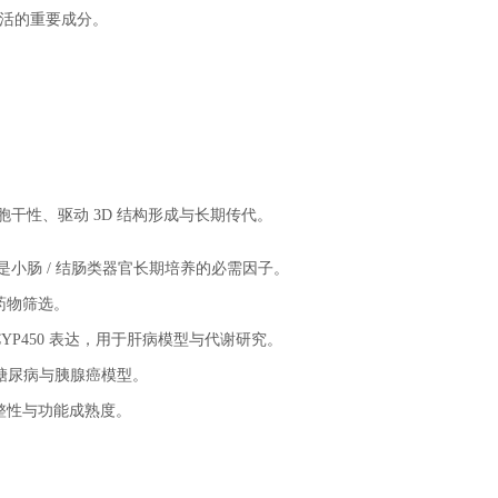
和存活的重要成分。
干细胞干性、驱动 3D 结构形成与长期传代。
，是小肠 / 结肠类器官长期培养的必需因子。
药物筛选。
P450 表达，用于肝病模型与代谢研究。
糖尿病与胰腺癌模型。
整性与功能成熟度。