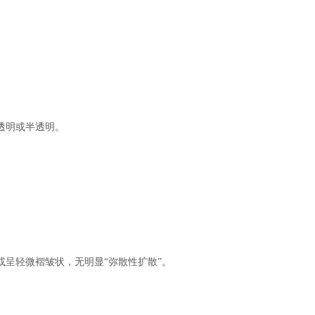
透明或半透明。
呈轻微褶皱状，无明显“弥散性扩散”。