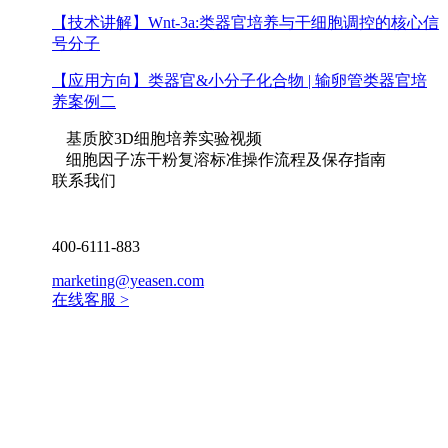
【技术讲解】
Wnt-3a:类器官培养与干细胞调控的核心信
号分子
【应用方向】
类器官&小分子化合物 | 输卵管类器官培
养案例二
基质胶3D细胞培养实验视频
细胞因子冻干粉复溶标准操作流程及保存指南
联系我们
400-6111-883
marketing@yeasen.com
在线客服 >