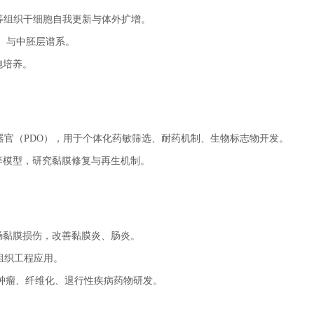
皮肤等组织干细胞自我更新与体外扩增。
肠）与中胚层谱系。
胞培养。
官（PDO），用于个体化药敏筛选、耐药机制、生物标志物开发。
伤等模型，研究黏膜修复与再生机制。
肠黏膜损伤，改善黏膜炎、肠炎。
组织工程应用。
用于肿瘤、纤维化、退行性疾病药物研发。