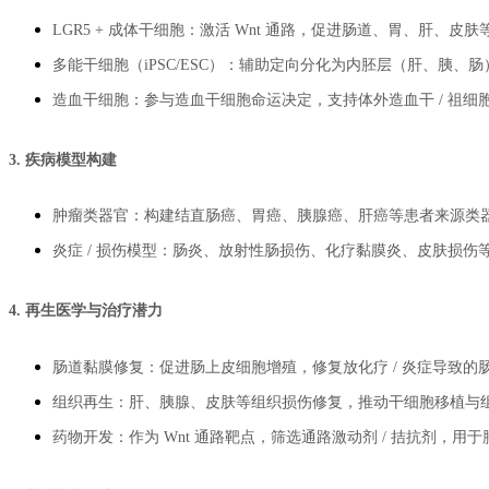
LGR5 + 成体干细胞：激活 Wnt 通路，促进肠道、胃、肝、
多能干细胞（iPSC/ESC）：辅助定向分化为内胚层（肝、胰、
造血干细胞：参与造血干细胞命运决定，支持体外造血干 / 祖细
3. 疾病模型构建
肿瘤类器官：构建结直肠癌、胃癌、胰腺癌、肝癌等患者来源类器
炎症 / 损伤模型：肠炎、放射性肠损伤、化疗黏膜炎、皮肤损
4. 再生医学与治疗潜力
肠道黏膜修复：促进肠上皮细胞增殖，修复放化疗 / 炎症导致的
组织再生：肝、胰腺、皮肤等组织损伤修复，推动干细胞移植与
药物开发：作为 Wnt 通路靶点，筛选通路激动剂 / 拮抗剂，