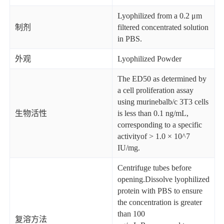
Lyophilized from a 0.2 μm
制剂
filtered concentrated solution
in PBS.
外观
Lyophilized Powder
The ED50 as determined by
a cell proliferation assay
using murinebalb/c 3T3 cells
生物活性
is less than 0.1 ng/mL,
corresponding to a specific
activityof > 1.0 × 10^7
IU/mg.
Centrifuge tubes before
opening.Dissolve lyophilized
protein with PBS to ensure
the concentration is greater
than 100
复溶方法