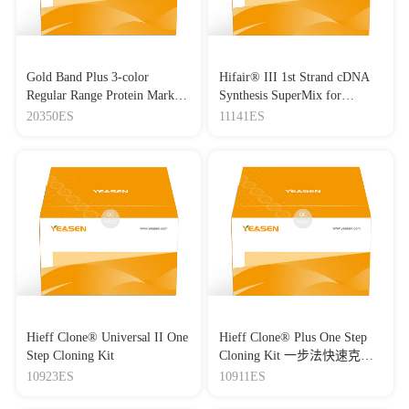
Gold Band Plus 3-color
Hifair® III 1st Strand cDNA
Regular Range Protein Marker
Synthesis SuperMix for
(8-180 kDa) 三色预染蛋白质
qPCR(gDNA digester plus)
20350ES
11141ES
分子量标准（8-180 kDa）
Hieff Clone® Universal II One
Hieff Clone® Plus One Step
Step Cloning Kit
Cloning Kit 一步法快速克隆
试剂盒
10923ES
10911ES