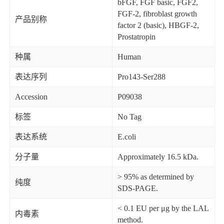
bFGF, FGF basic, FGF2,
FGF-2, fibroblast growth
产品别称
factor 2 (basic), HBGF-2,
Prostatropin
种属
Human
表达序列
Pro143-Ser288
Accession
P09038
标签
No Tag
表达系统
E.coli
分子量
Approximately 16.5 kDa.
> 95% as determined by
纯度
SDS-PAGE.
< 0.1 EU per μg by the LAL
内毒素
method.