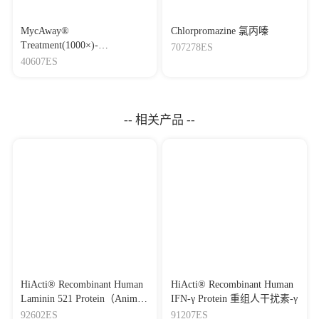
MycAway®
Chlorpromazine 氯丙嗪
Treatment(1000×)-
707278ES
Mycoplasma Elimination
40607ES
Reagent 支原体去除试剂
（1000×）
-- 相关产品 --
HiActi® Recombinant Human
HiActi® Recombinant Human
Laminin 521 Protein（Animal-
IFN-γ Protein 重组人干扰素-γ
Free）重组人层粘连蛋
92602ES
91207ES