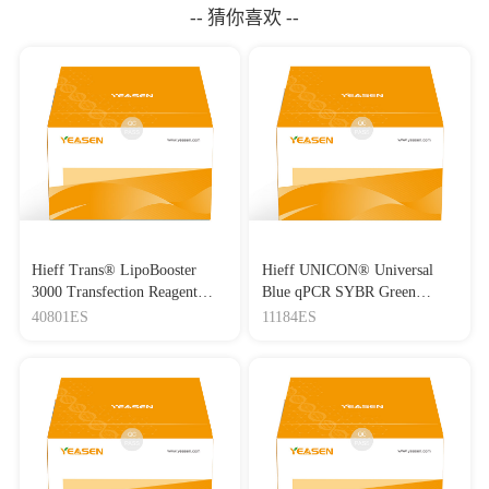
-- 猜你喜欢 --
Hieff Trans® LipoBooster
Hieff UNICON® Universal
3000 Transfection Reagent
Blue qPCR SYBR Green
Lipo3000转染试剂
Master Mix
40801ES
11184ES