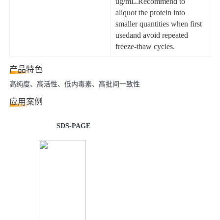
ug/mL.Recommend to
aliquot the protein into
smaller quantities when first
usedand avoid repeated
freeze-thaw cycles.
产品特色
高纯度、高活性、低内毒素、高批间一致性
应用案例
SDS-PAGE