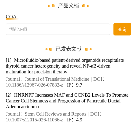
产品文档
COA
请输入内容
查询
已发表文献
[1]
Microfluidic-based patient-derived organoids recapitulate
thyroid cancer heterogeneity and reveal NF-κB-driven
maturation for precision therapy
Journal：Journal of Translational Medicine
|
DOI：
10.1186/s12967-026-07882-z
|
IF：9.7
[2]
HNRNPF Increases MAF and CCNB2 Levels To Promote
Cancer Cell Stemness and Progression of Pancreatic Ductal
Adenocarcinoma
Journal：Stem Cell Reviews and Reports
|
DOI：
10.1007/s12015-026-11066-z
|
IF：4.9