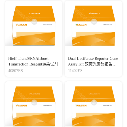
Hieff Trans®RNAiBoost
Dual Luciferase Reporter Gene
Transfection Reagent转染试剂
Assay Kit 双荧光素酶报告基
因检测试剂盒
40807ES
11402ES