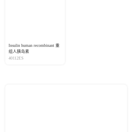
Insulin human recombinant 重
组人胰岛素
40112ES