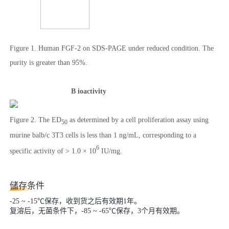
Figure 1. Human FGF-2 on SDS-PAGE under reduced condition. The
purity is greater than 95%.
B
ioactivity
Figure 2. The ED
as determined by a cell proliferation assay using
50
murine balb/c 3T3 cells is less than 1 ng/mL, corresponding to a
6
specific activity of > 1.0 × 10
IU/mg.
储存条件
-25 ~ -15℃保存，收到货之后有效期1年。
复溶后，无菌条件下，-85 ~ -65℃保存，3个月有效期。