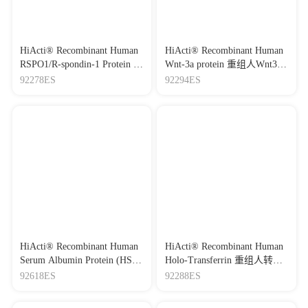
HiActi® Recombinant Human
HiActi® Recombinant Human
RSPO1/R-spondin-1 Protein 重
Wnt-3a protein 重组人Wnt3a
组人RSPO1蛋白
蛋白（液体）
92278ES
92294ES
HiActi® Recombinant Human
HiActi® Recombinant Human
Serum Albumin Protein (HSA)
Holo-Transferrin 重组人转铁
重组人血清白蛋白
蛋白（饱和铁）
92618ES
92288ES