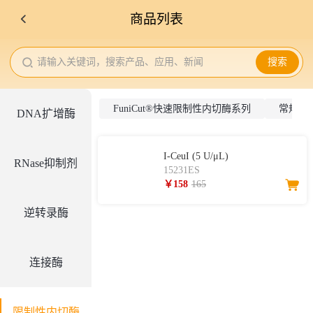
商品列表
请输入关键词，搜索产品、应用、新闻
搜索
FuniCut®快速限制性内切酶系列
常规限
DNA扩增酶
I-CeuI (5 U/μL)
RNase抑制剂
15231ES
￥158
165
逆转录酶
连接酶
限制性内切酶