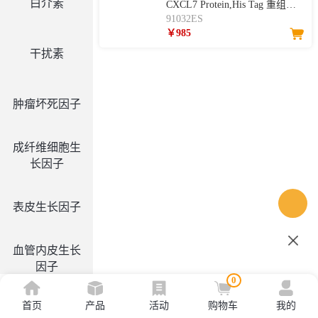
白介素
CXCL7 Protein,His Tag 重组小
鼠趋化因子CXCL7
91032ES
￥985
干扰素
肿瘤坏死因子
成纤维细胞生
长因子
表皮生长因子
血管内皮生长
因子
0
首页
产品
活动
购物车
我的
集落刺激因子