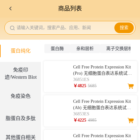
商品列表
请输入关键词，搜索产品、应用、新闻
搜索
蛋白酶
亲和层析
离子交换层析
蛋白纯化
Cell Free Protein Expression Kit
免疫印
(Pro) 无细胞蛋白表达系统试剂
迹/Western Blot
盒（增强型）
36851ES
￥4825
5685
免疫染色
Cell Free Protein Expression Kit
(Ab) 无细胞蛋白表达系统试剂
盒（全长抗体版）
36853ES
脂蛋白及多肽
￥4225
4985
Cell Free Protein Expression Kit
其他蛋白相关