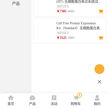
(HT) 无细胞蛋白表达系统试剂
产品
盒（高通量版）
36852ES
￥7385
8685
Cell Free Protein Expression
Kit（Standard）无细胞蛋白表达
系统试剂盒（基础型）
36850ES
￥3125
3685
0
首页
产品
活动
购物车
我的