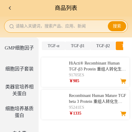
商品列表
请输入关键词，搜索产品、应用、新闻
搜索
TGF-α
TGF-β1
TGF-β2
TGF-
GMP细胞因子
HiActi® Recombinant Human
细胞因子套装
TGF-β3 Protein 重组人转化生长
因子-β3
91705ES
￥985
类器官培养相
关蛋白
Recombinant Human Mature TGF
beta 3 Protein 重组人转化生长
因子-β3
95241ES
细胞培养基质
￥1335
蛋白