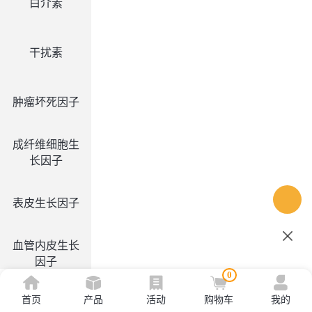
白介素
干扰素
肿瘤坏死因子
成纤维细胞生
长因子
表皮生长因子
血管内皮生长
因子
0
首页
产品
活动
购物车
我的
集落刺激因子