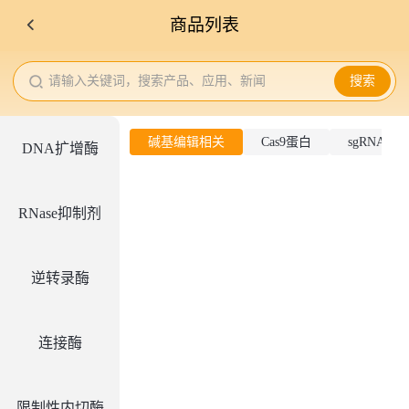
商品列表
请输入关键词，搜索产品、应用、新闻
搜索
碱基编辑相关
Cas9蛋白
sgRNA合
DNA扩增酶
RNase抑制剂
逆转录酶
连接酶
限制性内切酶