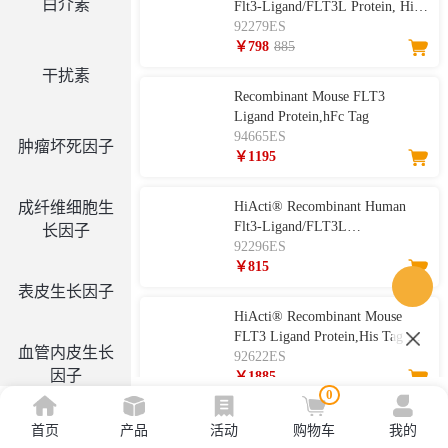
白介素
Flt3-Ligand/FLT3L Protein, His
Tag 重组人Flt3配体
92279ES
￥798
885
干扰素
Recombinant Mouse FLT3
Ligand Protein,hFc Tag
94665ES
肿瘤坏死因子
￥1195
成纤维细胞生
HiActi® Recombinant Human
Flt3-Ligand/FLT3L
长因子
Protein（HEK293)重组人Fms相
92296ES
关酪氨酸激酶3配体
￥815
表皮生长因子
HiActi® Recombinant Mouse
FLT3 Ligand Protein,His Tag 重
血管内皮生长
组小鼠fms相关受体酪氨酸激酶
92622ES
因子
3配体
￥1885
0
HiActi® Recombinant Mouse Flt-
首页
产品
活动
购物车
我的
集落刺激因子
3 Ligand/FLT3L Protein 重组小