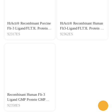
HiActi® Recombinant Porcine
HiActi® Recombinant Human
Flt-3 Ligand/FLT3L Protein
Flt3-Ligand/FLT3L Protein 重
,His Tag 重组猪Flt3配体
组人Fms相关酪氨酸激酶3配
92317ES
92362ES
体
Recombinant Human Flt-3
Ligand GMP Protein GMP级
重组人Flt-3配体
92358ES