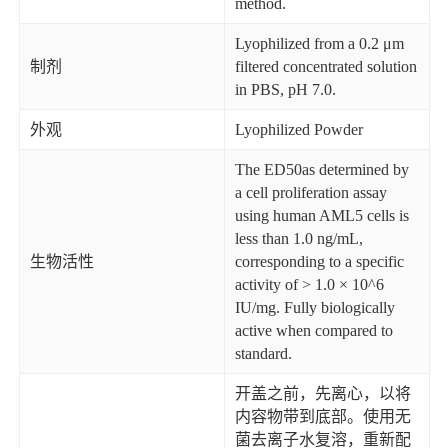
method.
Lyophilized from a 0.2 μm
制剂
filtered concentrated solution
in PBS, pH 7.0.
外观
Lyophilized Powder
The ED50as determined by
a cell proliferation assay
using human AML5 cells is
less than 1.0 ng/mL,
生物活性
corresponding to a specific
activity of > 1.0 × 10^6
IU/mg. Fully biologically
active when compared to
standard.
开盖之前，先离心，以将
内容物带到底部。使用无
菌去离子水复溶，重新配