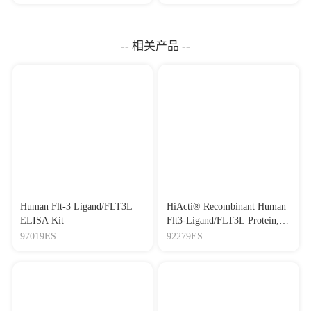
-- 相关产品 --
Human Flt-3 Ligand/FLT3L
HiActi® Recombinant Human
ELISA Kit
Flt3-Ligand/FLT3L Protein,
His Tag 重组人Flt3配体
97019ES
92279ES