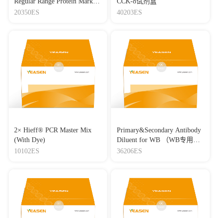
Regular Range Protein Marker
CCK-8试剂盒
(8-180 kDa) 三色预染蛋白质
20350ES
40203ES
分子量标准（8-180 kDa）
2× Hieff® PCR Master Mix
Primary&Secondary Antibody
(With Dye)
Diluent for WB （WB专用一
抗二抗稀释液）
10102ES
36206ES