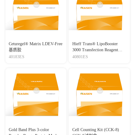
Ceturegel® Matrix LDEV-Free
Hieff Trans® LipoBooster
基质胶
3000 Transfection Reagent
Lipo3000转染试剂
40183ES
40801ES
Gold Band Plus 3-color
Cell Counting Kit (CCK-8)