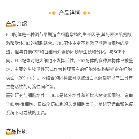
产品详情
产品介绍
Flt3配体是一种调节早期造血细胞增殖的生长因子,其与表达酪氨酸
激酶受体Flt3的细胞结合。Flt3配体本身不刺激早期造血细胞的增
殖，但与其他CSF和白细胞介素协同诱导生长和分化。与SCF不
同，Flt3配体对肥大细胞不发挥活性。Flt3配体的多种异构体已被鉴
定，主要的生物活性形式作为跨膜蛋白的细胞外结构域锚定在细胞
表面（209 a.a.）。膜结合的同种型可以被蛋白水解裂解以产生具有
生物活性的可溶性同种型。
基础研究与细胞培养：Flt3L是体外培养和扩增人树突状细胞、造血
干细胞/祖细胞、自然杀伤细胞的关键细胞因子，是研究造血和免疫
系统不可或缺的工具。
产品性质