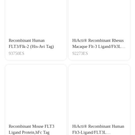
Recombinant Human
HiActi® Recombinant Rhesus
FLT3/Flk-2 (His-Avi Tag)
Macaque Flt-3 Ligand/Flt3L
Protein 重组恒河猴Flt3配体
93750ES
92273ES
Recombinant Mouse FLT3
HiActi® Recombinant Human
Ligand Protein,hFc Tag
Flt3-Ligand/FLT3L