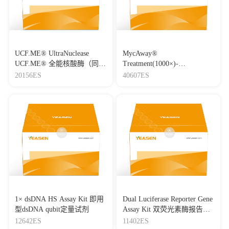
UCF.ME® UltraNuclease
MycAway®
UCF.ME® 全能核酸酶（同
Treatment(1000×)-
Benzonase）
Mycoplasma Elimination
20156ES
40607ES
Reagent 支原体去除试剂
（1000×）
1× dsDNA HS Assay Kit 即用
Dual Luciferase Reporter Gene
型dsDNA qubit定量试剂
Assay Kit 双荧光素酶报告基
因检测试剂盒
12642ES
11402ES