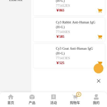
(H+L)
771412ES
￥865
Cy3 Rabbit Anti-Human IgG
(H+L)
771416ES
￥585
Cy3 Goat Anti-Human IgG
(H+L)
771413ES
￥525
0
首页
产品
活动
购物车
我的