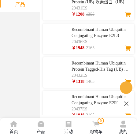
Protein (UB) 泛素蛋白（UB）
产品
20431ES
￥1208
1355
Recombinant Human Ubiquitin
Conjugating Enzyme E2L3
(UBE2L3) 重组人泛素结合酶
20436ES
E2L3 (UBE2L3)
￥1948
2165
Recombinant Human Ubiquitin
Protein Tagged-His Tag (UB) 泛
素蛋白
20432ES
￥1318
1465
Recombinant Human Ubiquitin
Conjugating Enzyme E2R1
(UBE2R1) 重组人泛素结合酶
20437ES
（UBE2R1）
￥1948
2165
0
E2 Select Ubiquitin Conjugation
首页
产品
活动
购物车
我的
Kit 重组人泛素结合酶筛选试剂