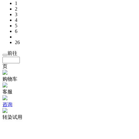
1
2
3
4
5
6
26
前往
页
购物车
客服
咨询
转染试用