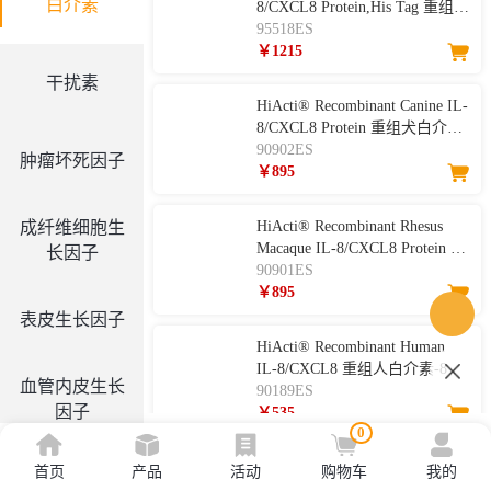
白介素
8/CXCL8 Protein,His Tag 重组食
蟹猴白介素-8
95518ES
￥1215
干扰素
HiActi® Recombinant Canine IL-
8/CXCL8 Protein 重组犬白介
素-8
90902ES
肿瘤坏死因子
￥895
成纤维细胞生
HiActi® Recombinant Rhesus
Macaque IL-8/CXCL8 Protein 重
长因子
组恒河猴白介素-8
90901ES
￥895
表皮生长因子
HiActi® Recombinant Human
IL-8/CXCL8 重组人白介素-8
血管内皮生长
90189ES
因子
￥535
0
Recombinant Human IL-8
首页
产品
活动
购物车
我的
集落刺激因子
Protein(HEK293) 重组人白介