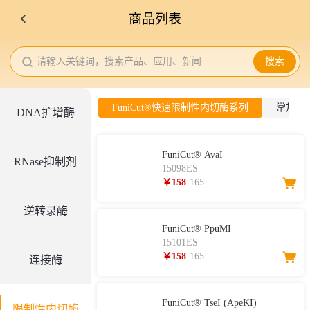
商品列表
请输入关键词，搜索产品、应用、新闻
搜索
FuniCut®快速限制性内切酶系列
常规限
DNA扩增酶
FuniCut® AvaI
RNase抑制剂
15098ES
￥158
165
逆转录酶
FuniCut® PpuMI
15101ES
￥158
165
连接酶
FuniCut® TseI (ApeKI)
限制性内切酶