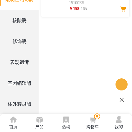
15100ES
￥158
165
核酸酶
修饰酶
表观遗传
基因编辑酶
体外转录酶
0
其他酶
首页
产品
活动
购物车
我的