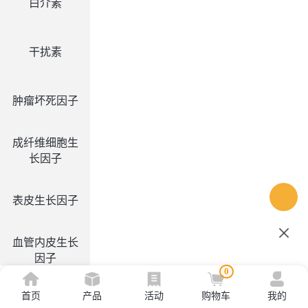
白介素
干扰素
肿瘤坏死因子
成纤维细胞生
长因子
表皮生长因子
血管内皮生长
因子
0
首页
产品
活动
购物车
我的
集落刺激因子