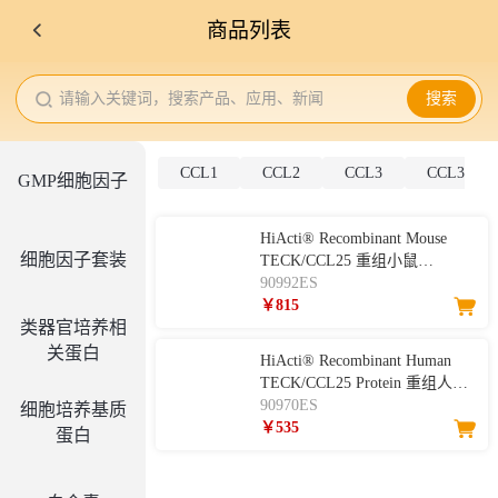
商品列表
请输入关键词，搜索产品、应用、新闻
搜索
CCL1
CCL2
CCL3
CCL3L1
GMP细胞因子
HiActi® Recombinant Mouse
细胞因子套装
TECK/CCL25 重组小鼠
TECK/CCL25
90992ES
￥815
类器官培养相
关蛋白
HiActi® Recombinant Human
TECK/CCL25 Protein 重组人
CCL25
90970ES
细胞培养基质
￥535
蛋白