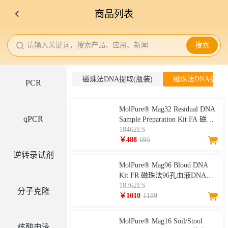
商品列表
请输入关键词，搜索产品、应用、新闻
搜索
磁珠法DNA提取(瓶装)
磁珠法DNA提取(
PCR
MolPure® Mag32 Residual DNA
qPCR
Sample Preparation Kit FA 磁珠
法残留DNA样本前处理试剂盒
18462ES
FA（预封装）
￥488
695
逆转录试剂
MolPure® Mag96 Blood DNA
Kit FR 磁珠法96孔血液DNA提
取试剂盒FR（预封装）
18362ES
分子克隆
￥1010
1189
MolPure® Mag16 Soil/Stool
核酸电泳