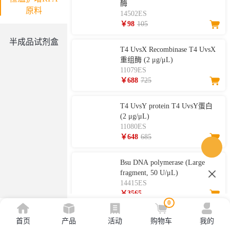
酶
原料
14502ES
￥98
105
半成品试剂盒
T4 UvsX Recombinase T4 UvsX
重组酶 (2 μg/μL)
11079ES
￥688
725
T4 UvsY protein T4 UvsY蛋白
(2 μg/μL)
11080ES
￥648
685
Bsu DNA polymerase (Large
fragment, 50 U/μL)
14415ES
￥3565
0
T4 gene 32 protein (gp 32) T4噬
首页
产品
活动
购物车
我的
菌体基因32编码蛋白（10 μg/