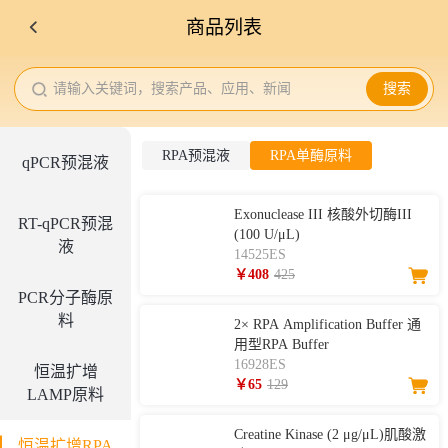
商品列表
请输入关键词，搜索产品、应用、新闻
搜索
RPA预混液
RPA单酶原料
qPCR预混液
Exonuclease III 核酸外切酶III
RT-qPCR预混
(100 U/μL)
液
14525ES
￥408
425
PCR分子酶原
料
2× RPA Amplification Buffer 通
用型RPA Buffer
16928ES
恒温扩增
￥65
129
LAMP原料
Creatine Kinase (2 μg/μL)肌酸激
恒温扩增RPA