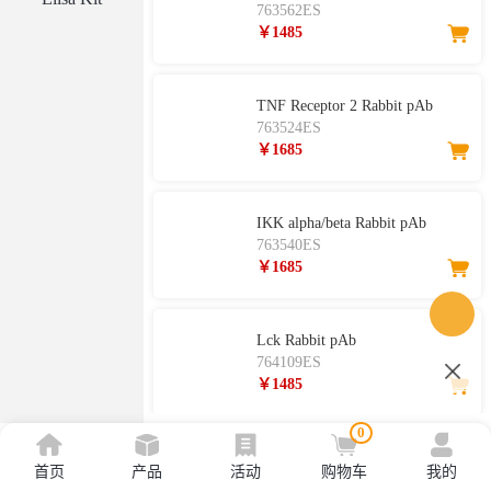
763562ES
￥1485
TNF Receptor 2 Rabbit pAb
763524ES
￥1685
IKK alpha/beta Rabbit pAb
763540ES
￥1685
Lck Rabbit pAb
764109ES
￥1485
0
SRF Rabbit pAb
首页
产品
活动
购物车
我的
763779ES