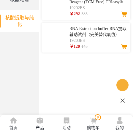
Reagent (TCM Free) TRIeasy®
总RNA提取试剂（免氯仿）
19202ES
￥292
585
核酸提取与纯
化
RNA Extraction buffer RNA提取
辅助试剂（完美替代氯仿）
19203ES
￥120
145
0
首页
产品
活动
购物车
我的