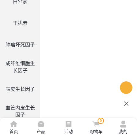
白介素
干扰素
肿瘤坏死因子
成纤维细胞生
长因子
表皮生长因子
血管内皮生长
因子
0
首页
产品
活动
购物车
我的
集落刺激因子