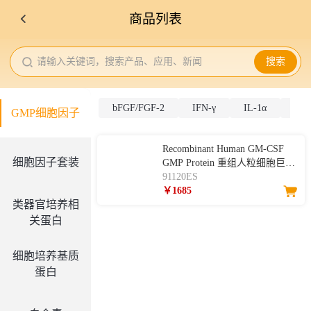
商品列表
请输入关键词，搜索产品、应用、新闻
搜索
bFGF/FGF-2
IFN-γ
IL-1α
IL-
GMP细胞因子
Recombinant Human GM-CSF
细胞因子套装
GMP Protein 重组人粒细胞巨噬
细胞集落刺激因子（GMP级）
91120ES
￥1685
类器官培养相
关蛋白
细胞培养基质
蛋白