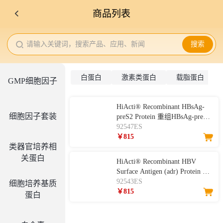
商品列表
请输入关键词，搜索产品、应用、新闻
搜索
白蛋白
激素类蛋白
载脂蛋白
GMP细胞因子
HiActi® Recombinant HBsAg-
细胞因子套装
preS2 Protein 重组HBsAg-preS2
蛋白
92547ES
￥815
类器官培养相
关蛋白
HiActi® Recombinant HBV
Surface Antigen (adr) Protein 重
组HBV Surface Antigen (adr)蛋
92543ES
细胞培养基质
白
￥815
蛋白