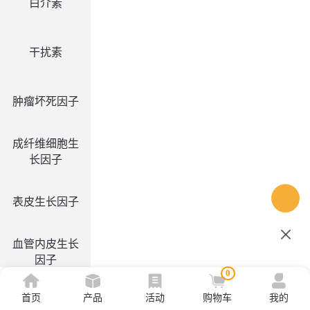
白介素
干扰素
肿瘤坏死因子
成纤维细胞生
长因子
表皮生长因子
血管内皮生长
因子
0
首页
产品
活动
购物车
我的
集落刺激因子