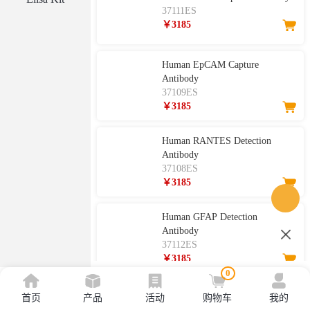
37111ES
￥3185
Human EpCAM Capture
Antibody
37109ES
￥3185
Human RANTES Detection
Antibody
37108ES
￥3185
Human GFAP Detection
Antibody
37112ES
￥3185
0
Human EpCAM Detection
首页
产品
活动
购物车
我的
Antibody