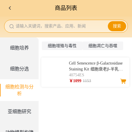
商品列表
请输入关键词，搜索产品、应用、新闻
搜索
细胞增殖与毒性
细胞凋亡与吞噬
细胞培养
Cell Senescence β-Galactosidase
细胞分选
Staining Kit 细胞衰老β-半乳糖
苷酶染色试剂盒
40754ES
￥1099
1153
细胞检测与分
析
亚细胞研究