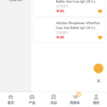
Rabbit Anti-Goat IgG (H+L)
33702ES
￥295
Alkaline Phosphatase AffiniPure
Goat Anti-Rabbit IgG (H+L)
33102ES
￥295
0
首页
产品
活动
购物车
我的