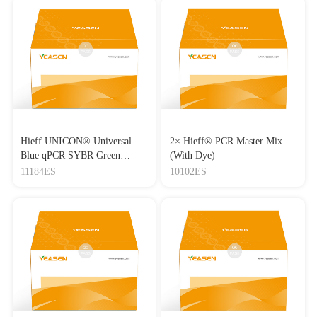
Hieff UNICON® Universal
2× Hieff® PCR Master Mix
Blue qPCR SYBR Green
(With Dye)
Master Mix
11184ES
10102ES