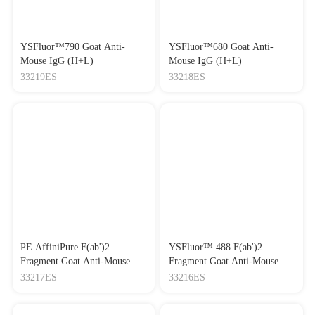
YSFluor™790 Goat Anti-
YSFluor™680 Goat Anti-
Mouse IgG (H+L)
Mouse IgG (H+L)
33219ES
33218ES
PE AffiniPure F(ab')2
YSFluor™ 488 F(ab')2
Fragment Goat Anti-Mouse
Fragment Goat Anti-Mouse
IgG (H+L)
IgG (H+L)
33217ES
33216ES