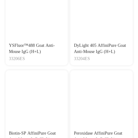
YSFluor™488 Goat Anti-
DyLight 405 AffiniPure Goat
Mouse IgG (H+L)
Anti-Mouse IgG (H+L)
33206ES
33204ES
Biotin-SP AffiniPure Goat
Peroxidase AffiniPure Goat