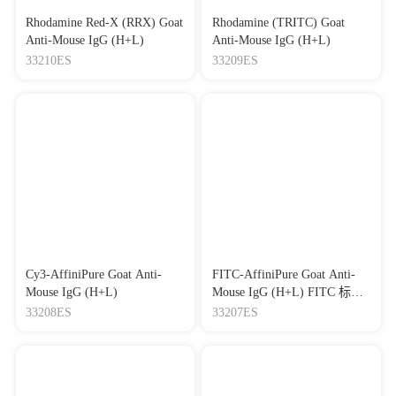
Rhodamine Red-X (RRX) Goat
Rhodamine (TRITC) Goat
Anti-Mouse IgG (H+L)
Anti-Mouse IgG (H+L)
33210ES
33209ES
Cy3-AffiniPure Goat Anti-
FITC-AffiniPure Goat Anti-
Mouse IgG (H+L)
Mouse IgG (H+L) FITC 标记
山羊抗小鼠IgG（H+L）
33208ES
33207ES