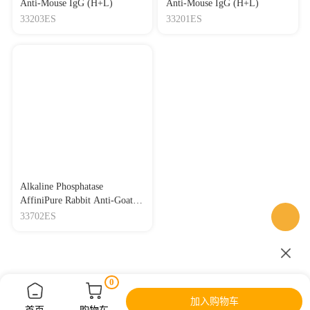
Anti-Mouse IgG (H+L)
Anti-Mouse IgG (H+L)
33203ES
33201ES
Alkaline Phosphatase
AffiniPure Rabbit Anti-Goat
IgG (H+L)
33702ES
0
加入购物车