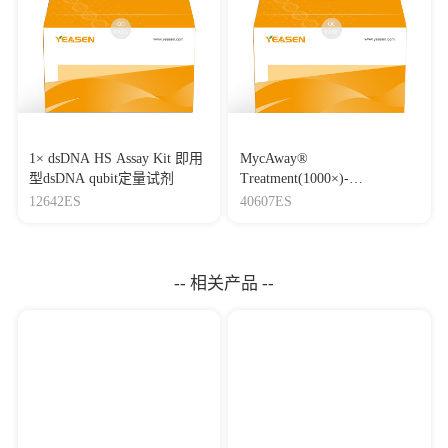
1× dsDNA HS Assay Kit 即用
MycAway®
型dsDNA qubit定量试剂
Treatment(1000×)-
Mycoplasma Elimination
12642ES
40607ES
Reagent 支原体去除试剂
（1000×）
-- 相关产品 --