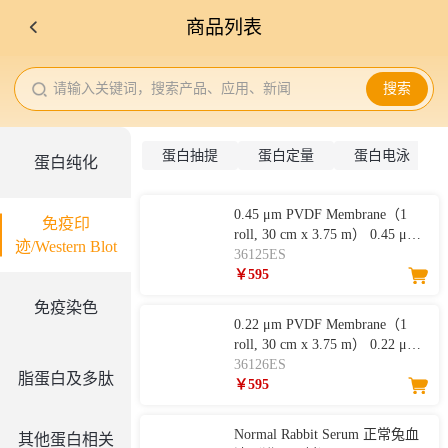
商品列表
请输入关键词，搜索产品、应用、新闻
搜索
蛋白抽提
蛋白定量
蛋白电泳
蛋白纯化
0.45 μm PVDF Membrane（1
免疫印
roll, 30 cm x 3.75 m） 0.45 μm
迹/Western Blot
PVDF 膜（1 卷, 30 cm x 3.75
36125ES
m）
￥595
免疫染色
0.22 μm PVDF Membrane（1
roll, 30 cm x 3.75 m） 0.22 μm
PVDF 膜（1 卷, 30 cm x 3.75
36126ES
脂蛋白及多肽
m）
￥595
Normal Rabbit Serum 正常兔血
其他蛋白相关