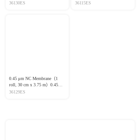
μm NC 膜（1 卷, 30 cm x
(BSA),DNase,RNase,free 乙酰
36130ES
36115ES
3.75 m）
化BSA（无DNase，无
RNase）
0.45 μm NC Membrane（1
roll, 30 cm x 3.75 m）0.45
μm NC 膜（1 卷, 30 cm x
36129ES
3.75 m）