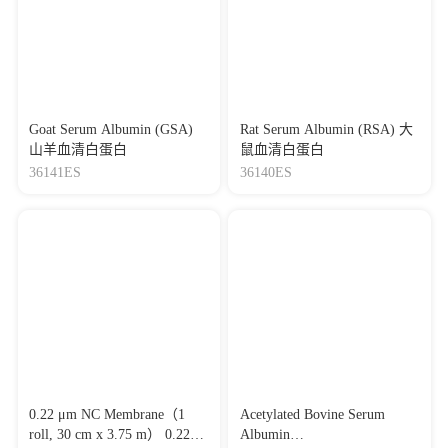
Goat Serum Albumin (GSA)
Rat Serum Albumin (RSA) 大
山羊血清白蛋白
鼠血清白蛋白
36141ES
36140ES
0.22 μm NC Membrane（1
Acetylated Bovine Serum
roll, 30 cm x 3.75 m） 0.22
Albumin