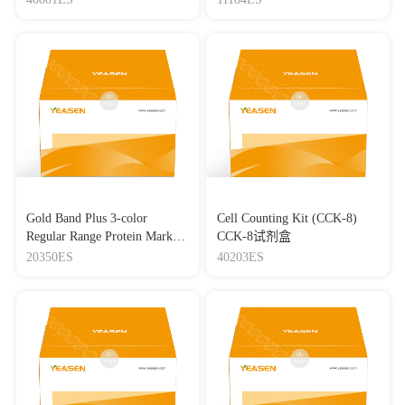
Gold Band Plus 3-color
Cell Counting Kit (CCK-8)
Regular Range Protein Marker
CCK-8试剂盒
(8-180 kDa) 三色预染蛋白质
20350ES
40203ES
分子量标准（8-180 kDa）