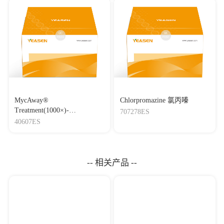
MycAway®
Chlorpromazine 氯丙嗪
Treatment(1000×)-
707278ES
Mycoplasma Elimination
40607ES
Reagent 支原体去除试剂
（1000×）
-- 相关产品 --