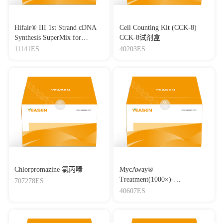
Hifair® III 1st Strand cDNA
Cell Counting Kit (CCK-8)
Synthesis SuperMix for
CCK-8试剂盒
qPCR(gDNA digester plus)
11141ES
40203ES
Chlorpromazine 氯丙嗪
MycAway®
Treatment(1000×)-
707278ES
Mycoplasma Elimination
40607ES
Reagent 支原体去除试剂
（1000×）