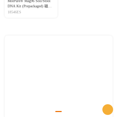
MolPure® Mag96 Soil/Stool
DNA Kit (Prepackaged) 磁珠
法96孔土壤/粪便DNA提取试
18546ES
剂盒（预封装）