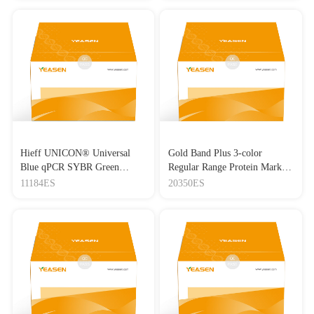
Hieff UNICON® Universal
Gold Band Plus 3-color
Blue qPCR SYBR Green
Regular Range Protein Marker
Master Mix
(8-180 kDa) 三色预染蛋白质
11184ES
20350ES
分子量标准（8-180 kDa）