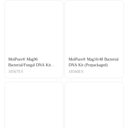
MolPure® Mag96
MolPure® Mag16/48 Bacterial
Bacterial/Fungal DNA Kit
DNA Kit (Prepackaged)
(Prepackaged)
18567ES
18566ES