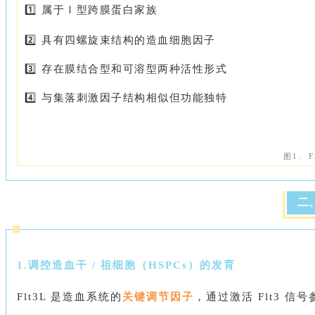
1️⃣ 属于Ⅰ型跨膜蛋白家族
2️⃣ 具有四螺旋束结构的造血细胞因子
3️⃣ 存在膜结合型和可溶型两种活性形式
4️⃣ 与集落刺激因子结构相似但功能独特
图1. 
二
1.调控造血干 / 祖细胞（HSPCs）的发育
Flt3L 是造血系统的
关键调节因子
，通过激活 Flt3 信