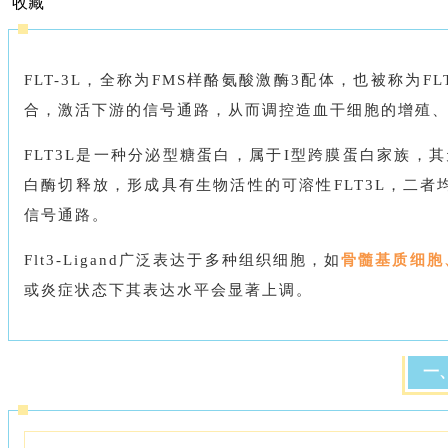
收藏
FLT-3L，全称为FMS样酪氨酸激酶3配体，也被称为FL
合，激活下游的信号通路，从而调控造血干细胞的增殖
FLT3L是一种分泌型糖蛋白，属于I型跨膜蛋白家族
白酶切释放，形成具有生物活性的可溶性FLT3L，二者均
信号通路。
Flt3-Ligand广泛表达于多种组织细胞，如
骨髓基质细胞
或炎症状态下其表达水平会显著上调。
一