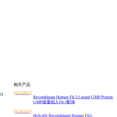
相关产品
[92358ES]
63
Recombinant Human Flt-3 Ligand GMP Protein
GMP级重组人Flt-3配体
[92362ES]
HiActi® Recombinant Human Flt3-