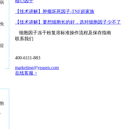
核心因子
如病
【技术讲解】
肿瘤坏死因子-TNF超家族
【技术讲解】
要想细胞长的好，选对细胞因子少不了
避免
细胞因子冻干粉复溶标准操作流程及保存指南
联系我们
，促
400-6111-883
marketing@yeasen.com
在线客服 >
细胞
R、