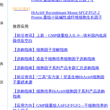
胞
[91315ES]
HiActi® Recombinant Mouse bFGF/FGF-2
Protein 重组小鼠碱性成纤维细胞生长因子
对淋
推荐应用
【前沿资讯】
上新：GMP级重组人IL-9—填补国内临床
级供应空白
【选购指南】
细胞因子溶解指南
【选购指南】
造血干细胞培养细胞因子选购指南
经典
【选购指南】
细胞因子系列产品专题汇总选购指南
【前沿资讯】
“三高”实力派！翌圣生物HiActi®细胞因
子重磅来袭
抗原
【选购指南】
细胞培养HiActi®细胞因子系列产品选购
指南
【应用方向】
GMP级重组人bFGF/FGF2—干细胞培养的