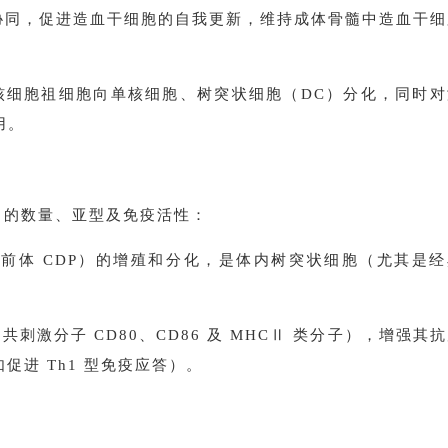
）协同，促进造血干细胞的自我更新，维持成体骨髓中造血干细
- 单核细胞祖细胞向单核细胞、树突状细胞（DC）分化，同时
用。
C 的数量、亚型及免疫活性：
C 前体 CDP）的增殖和分化，是体内树突状细胞（尤其是
调共刺激分子 CD80、CD86 及 MHCⅡ 类分子），增强其
促进 Th1 型免疫应答）。