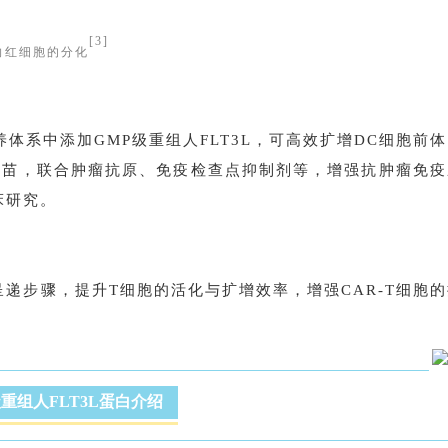
[
3
]
C向红细胞的分化
体系中添加GMP级重组人FLT3L，可高效扩增DC细胞前
疫苗，联合肿瘤抗原、免疫检查点抑制剂等，增强抗肿瘤免疫
床研究。
原呈递步骤，提升T细胞的活化与扩增效率，增强CAR-T细胞
重组人FLT3L蛋白介绍