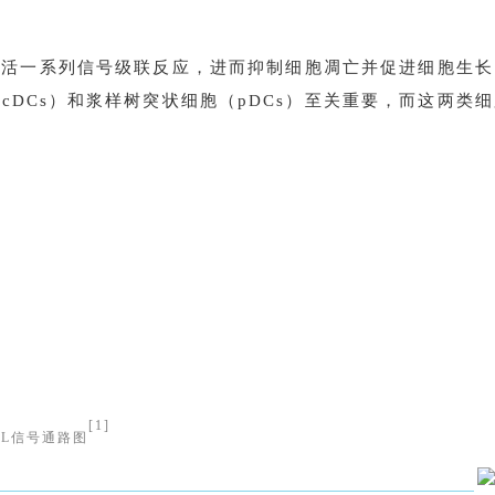
并激活一系列信号级联反应，进而抑制细胞凋亡并促进细胞生长
cDCs）和浆样树突状细胞（pDCs）至关重要，而这两类
[1]
T3L信号通路图