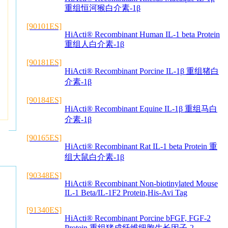
重组恒河猴白介素-1β
[90101ES]
HiActi® Recombinant Human IL-1 beta Protein
重组人白介素-1β
[90181ES]
HiActi® Recombinant Porcine IL-1β 重组猪白
介素-1β
[90184ES]
HiActi® Recombinant Equine IL-1β 重组马白
介素-1β
[90165ES]
HiActi® Recombinant Rat IL-1 beta Protein 重
组大鼠白介素-1β
[90348ES]
HiActi® Recombinant Non-biotinylated Mouse
IL-1 Beta/IL-1F2 Protein,His-Avi Tag
[91340ES]
HiActi® Recombinant Porcine bFGF, FGF-2
Protein 重组猪成纤维细胞生长因子-2