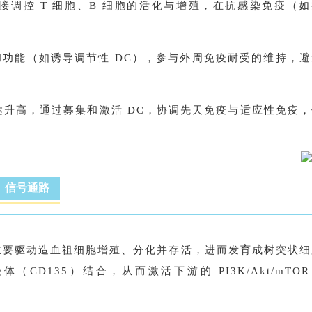
 间接调控 T 细胞、B 细胞的活化与增殖，在抗感染免疫（
数量和功能（如诱导调节性 DC），参与外周免疫耐受的维持，
 表达升高，通过募集和激活 DC，协调先天免疫与适应性免疫
、信号通路
因子，主要驱动造血祖细胞增殖、分化并存活，进而发育成树突状
酶受体（CD135）结合，从而激活下游的 PI3K/Akt/mTO