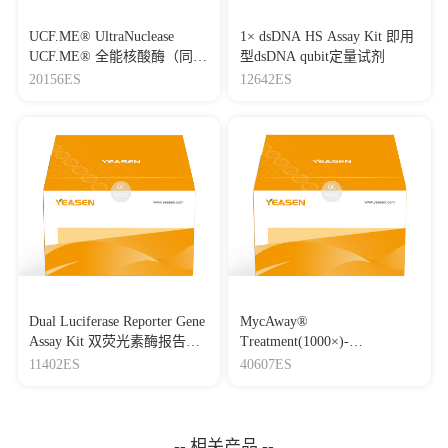
UCF.ME® UltraNuclease
1× dsDNA HS Assay Kit 即用
UCF.ME® 全能核酸酶（同
型dsDNA qubit定量试剂
Benzonase）
20156ES
12642ES
Dual Luciferase Reporter Gene
MycAway®
Assay Kit 双荧光素酶报告基
Treatment(1000×)-
因检测试剂盒
Mycoplasma Elimination
11402ES
40607ES
Reagent 支原体去除试剂
（1000×）
-- 相关产品 --