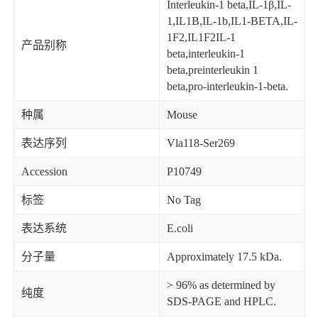
Interleukin-1 beta,IL-1β,IL-
1,IL1B,IL-1b,IL1-BETA,IL-
1F2,IL1F2IL-1
产品别称
beta,interleukin-1
beta,preinterleukin 1
beta,pro-interleukin-1-beta.
种属
Mouse
表达序列
Vla118-Ser269
Accession
P10749
标签
No Tag
表达系统
E.coli
分子量
Approximately 17.5 kDa.
> 96% as determined by
纯度
SDS-PAGE and HPLC.