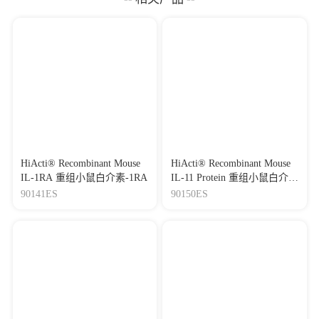
HiActi® Recombinant Mouse
HiActi® Recombinant Mouse
IL-1RA 重组小鼠白介素-1RA
IL-11 Protein 重组小鼠白介
素-11
90141ES
90150ES