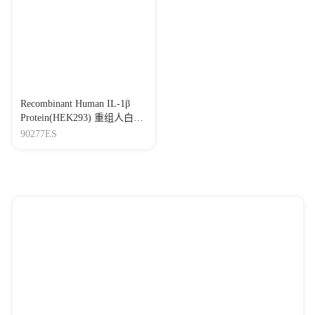
Recombinant Human IL-1β
Protein(HEK293) 重组人白介
素-1β
90277ES