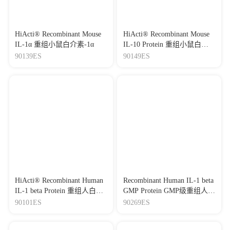
HiActi® Recombinant Mouse
HiActi® Recombinant Mouse
IL-1α 重组小鼠白介素-1α
IL-10 Protein 重组小鼠白介
素-10
90139ES
90149ES
HiActi® Recombinant Human
Recombinant Human IL-1 beta
IL-1 beta Protein 重组人白介
GMP Protein GMP级重组人白
素-1β
细胞介素-1β
90101ES
90269ES