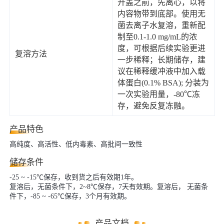
开盖之前，先离心，以将
内容物带到底部。使用无
菌去离子水复溶，重新配
制至0.1-1.0 mg/mL的浓
度，可根据后续实验更进
复溶方法
一步稀释；长期储存，建
议在稀释缓冲液中加入载
体蛋白(0.1% BSA); 分装为
一次实验用量，-80℃冻
存，避免反复冻融。
产品特色
高纯度、高活性、低内毒素、高批间一致性
储存条件
-25 ~ -15℃保存，收到货之后有效期1年。
复溶后，无菌条件下，2~8℃保存，7天有效期。复溶后， 无菌条
件下，-85 ~ -65℃保存，3个月有效期。
产品文档