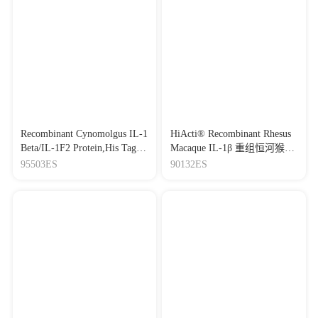
Recombinant Cynomolgus IL-1
HiActi® Recombinant Rhesus
Beta/IL-1F2 Protein,His Tag
Macaque IL-1β 重组恒河猴白
重组食蟹猴白介素-1β
介素-1β
95503ES
90132ES