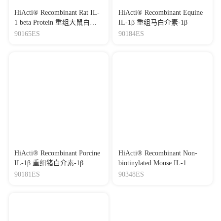
HiActi® Recombinant Rat IL-
HiActi® Recombinant Equine
1 beta Protein 重组大鼠白介
IL-1β 重组马白介素-1β
素-1β
90165ES
90184ES
HiActi® Recombinant Porcine
HiActi® Recombinant Non-
IL-1β 重组猪白介素-1β
biotinylated Mouse IL-1
Beta/IL-1F2 Protein,His-Avi
90181ES
90348ES
Tag