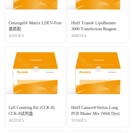
Ceturegel® Matrix LDEV-Free
Hieff Trans® LipoBooster
基质胶
3000 Transfection Reagent
Lipo3000转染试剂
40183ES
40801ES
Cell Counting Kit (CCK-8)
Hieff Canace®Veritas Long
CCK-8试剂盒
PCR Master Mix (With Dye)
40203ES
10166ES