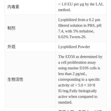
< 1.0 EU per μg by the LAL
内毒素
method.
Lyophilized from a 0.2 µm
filtered solution in PBS, pH
制剂
7.4, with 5% trehalose,
0.02% Tween-20.
外观
Lyophilized Powder
The ED50 as determined by
a cell proliferation assay
using murine D10S cells is
less than 2 pg/mL,
生物活性
corresponding to a specific
activity of > 5.0 × 10^8
IU/mg.Fully biologically
active when compared to
standard.