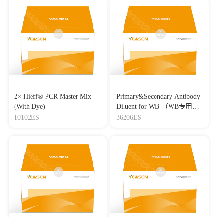
2× Hieff® PCR Master Mix
Primary&Secondary Antibody
(With Dye)
Diluent for WB （WB专用一
抗二抗稀释液）
10102ES
36206ES