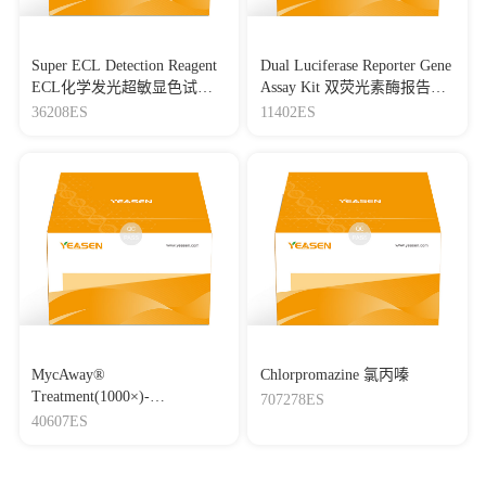
Super ECL Detection Reagent
Dual Luciferase Reporter Gene
ECL化学发光超敏显色试剂
Assay Kit 双荧光素酶报告基
盒
因检测试剂盒
36208ES
11402ES
MycAway®
Chlorpromazine 氯丙嗪
Treatment(1000×)-
707278ES
Mycoplasma Elimination
40607ES
Reagent 支原体去除试剂
（1000×）