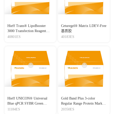
Hieff Trans® LipoBooster
Ceturegel® Matrix LDEV-Free
3000 Transfection Reagent
基质胶
Lipo3000转染试剂
40801ES
40183ES
Hieff UNICON® Universal
Gold Band Plus 3-color
Blue qPCR SYBR Green
Regular Range Protein Marker
Master Mix
(8-180 kDa) 三色预染蛋白质
11184ES
20350ES
分子量标准（8-180 kDa）