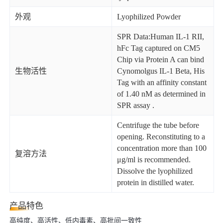
外观
Lyophilized Powder
SPR Data:Human IL-1 RII,
hFc Tag captured on CM5
Chip via Protein A can bind
生物活性
Cynomolgus IL-1 Beta, His
Tag with an affinity constant
of 1.40 nM as determined in
SPR assay .
Centrifuge the tube before
opening. Reconstituting to a
concentration more than 100
复溶方法
μg/ml is recommended.
Dissolve the lyophilized
protein in distilled water.
产品特色
高纯度、高活性、低内毒素、高批间一致性