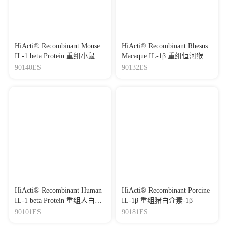
HiActi® Recombinant Mouse
HiActi® Recombinant Rhesus
IL-1 beta Protein 重组小鼠白
Macaque IL-1β 重组恒河猴白
介素-1β
介素-1β
90140ES
90132ES
HiActi® Recombinant Human
HiActi® Recombinant Porcine
IL-1 beta Protein 重组人白介
IL-1β 重组猪白介素-1β
素-1β
90101ES
90181ES