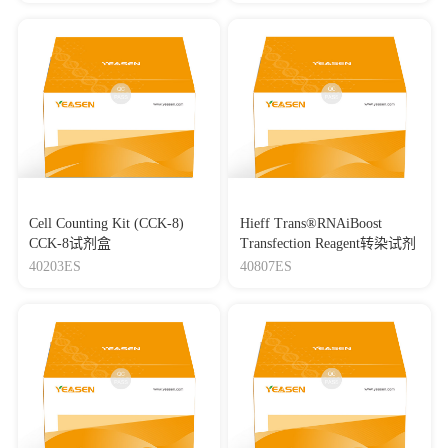
Cell Counting Kit (CCK-8)
Hieff Trans®RNAiBoost
CCK-8试剂盒
Transfection Reagent转染试剂
40203ES
40807ES