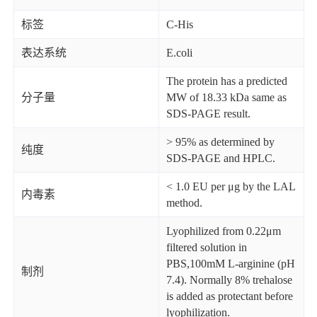
标签
C-His
表达系统
E.coli
The protein has a predicted
分子量
MW of 18.33 kDa same as
SDS-PAGE result.
> 95% as determined by
纯度
SDS-PAGE and HPLC.
< 1.0 EU per μg by the LAL
内毒素
method.
Lyophilized from 0.22μm
filtered solution in
PBS,100mM L-arginine (pH
制剂
7.4). Normally 8% trehalose
is added as protectant before
lyophilization.