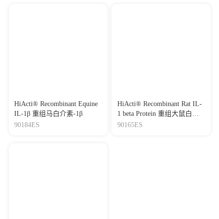
HiActi® Recombinant Equine
HiActi® Recombinant Rat IL-
IL-1β 重组马白介素-1β
1 beta Protein 重组大鼠白介
素-1β
90184ES
90165ES