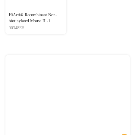
HiActi® Recombinant Non-
biotinylated Mouse IL-1
Beta/IL-1F2 Protein,His-Avi
90348ES
Tag