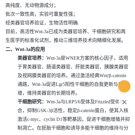
高纯度、无动物源成分；
批次一致性高，实验可重复性强；
经类器官培养验证，生物活性明确.
目前，高活性Wnt-3a已成为类器官培养、干细胞研究和再
生医学的标准化试剂，推动三维培养技术向精细化发展。
二、Wnt-3a的应用
类器官培养：
Wnt-3a是WNER方案的核心因子，适用
于胃类器官、肠道类器官、肝脏类器官、胰腺类器官
及视网膜类器官的培养。通过激活经典Wnt/β-catenin
通路，Wnt-3a促进Lgr5阳性干细胞的自我更新与扩
增，维持类器官的长期培养。
干细胞研究：
Wnt-3a与LRP5/6受体及Frizzled受体结
合，抑制GSK-3β活性，稳定β-catenin蛋白，使其入核
激活c-myc、cyclin D1等靶基因，促进干细胞增殖并抑
制凋亡。在胚胎干细胞和诱导多能干细胞的维持与分