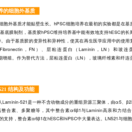
养的细胞外基质
细胞外基质才能贴壁生长。hPSC细胞培养在最初的实验都是在基
取的基底膜制剂，基质胶hPSC维持培养基中能有效地支持hESC的长
异。由于基质胶的变异性和异种性，使其在再生医学应用中的使用
ibronectin，FN）、层粘连蛋白（Laminin，LN）和玻连
C的稳定长期增殖。作为替代方法，层粘连蛋白（LN），玻璃纤维素和纤连
n 521 结构及功能
minin-521是一种不含动物成分的重组异源三聚体，由α5、β2
括整合素、多聚糖等，其中整合素α6β1与Laminin高亲和力结
力的支持，整合素α6β1在hESC和hiPSC中大量表达。LN521与细