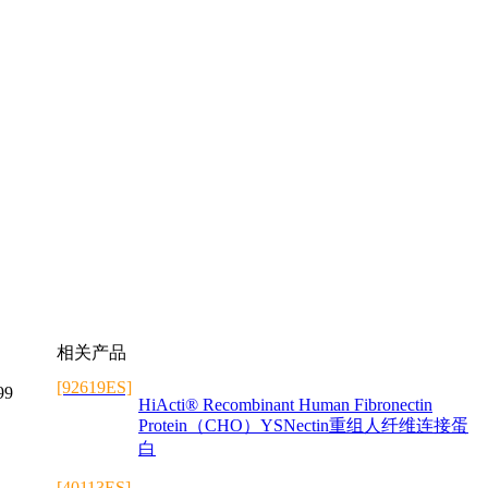
相关产品
[92619ES]
99
HiActi® Recombinant Human Fibronectin
Protein（CHO）YSNectin重组人纤维连接蛋
白
[40113ES]