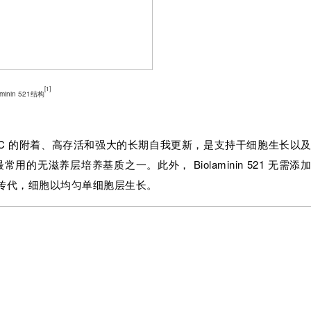
[1
]
minin 521结构
促进 hPSC 的附着、高存活和强大的长期自我更新，是支持干细胞生长以
常用的无滋养层培养基质之一。此外， Biolaminin 521 无需添
传代，细胞以均匀单细胞层生长。