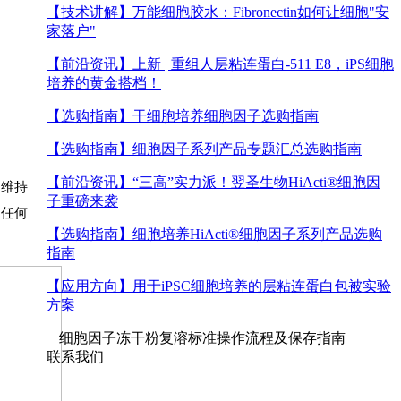
【技术讲解】
万能细胞胶水：Fibronectin如何让细胞"安
家落户"
【前沿资讯】
上新 | 重组人层粘连蛋白-511 E8，iPS细胞
培养的黄金搭档！
【选购指南】
干细胞培养细胞因子选购指南
【选购指南】
细胞因子系列产品专题汇总选购指南
【前沿资讯】
“三高”实力派！翌圣生物HiActi®细胞因
及维持
子重磅来袭
加任何
【选购指南】
细胞培养HiActi®细胞因子系列产品选购
指南
【应用方向】
用于iPSC细胞培养的层粘连蛋白包被实验
方案
细胞因子冻干粉复溶标准操作流程及保存指南
联系我们