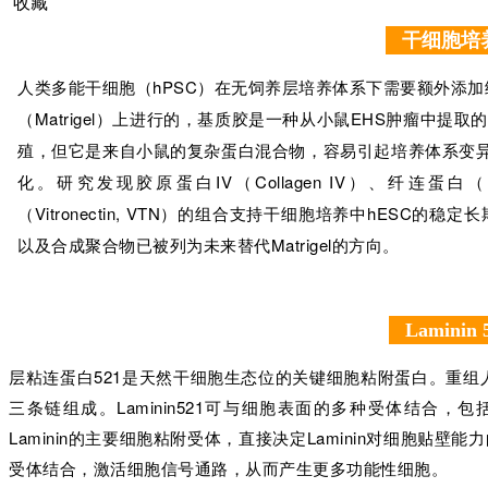
收藏
干细胞培
人类多能干细胞（hPSC）在无饲养层培养体系下需要额外添加
（Matrigel）上进行的，基质胶是一种从小鼠EHS肿瘤中提
殖，但它是来自小鼠的复杂蛋白混合物，容易引起培养体系变
化。研究发现胶原蛋白IV（Collagen IV）、纤连蛋白（F
（Vitronectin, VTN）的组合支持干细胞培养中hES
以及合成聚合物已被列为未来替代Matrigel的方向。
Lamini
层粘连蛋白521是天然干细胞生态位的关键细胞粘附蛋白。重组人La
三条链组成。Laminin521可与细胞表面的多种受体结合，包
Laminin的主要细胞粘附受体，直接决定Laminin对细胞贴壁能
受体结合，激活细胞信号通路，从而产生更多功能性细胞。