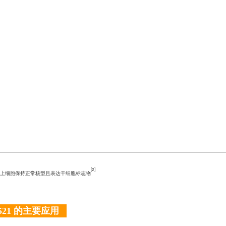
[
2]
521涂层上细胞保持正常核型且表达干细胞标志物
n 521 的主要应用