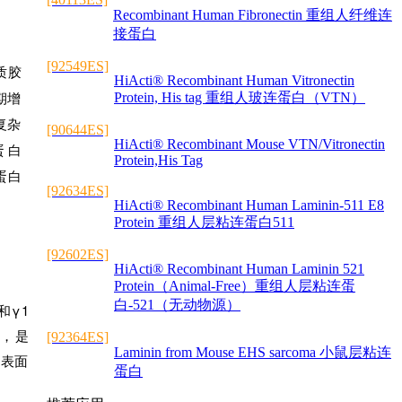
Recombinant Human Fibronectin 重组人纤维连
接蛋白
[92549ES]
质胶
HiActi® Recombinant Human Vitronectin
期增
Protein, His tag 重组人玻连蛋白（VTN）
复杂
[90644ES]
HiActi® Recombinant Mouse VTN/Vitronectin
蛋白
Protein,His Tag
蛋白
[92634ES]
HiActi® Recombinant Human Laminin-511 E8
Protein 重组人层粘连蛋白511
[92602ES]
HiActi® Recombinant Human Laminin 521
Protein（Animal-Free）重组人层粘连蛋
白-521（无动物源）
和γ1
合，是
[92364ES]
Laminin from Mouse EHS sarcoma 小鼠层粘连
胞表面
蛋白