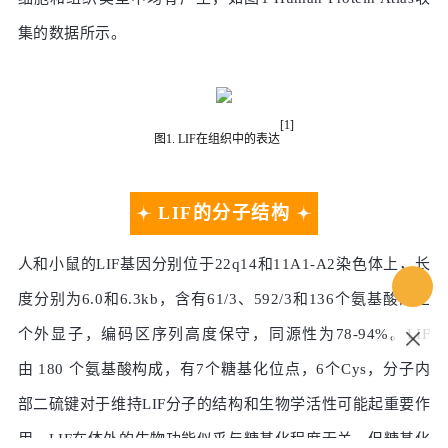
集的数据所示。
[1]
图
1. LIF在组织中的表达
LIF的分子结构
人和小鼠的LIF基因分别位于22q14和11A1-A2染色体上，长
度分别为6.0和6.3kb，含有61/3、592/3和136个氨基酸的三
个外显子，编码区序列高度保守，同源性为78-94%。LIF
由 180 个氨基酸构成，有7个糖基化位点，6个Cys，分子内
部二硫键对于维持LIF分子的结构和生物学活性可能起重要作
用。LIF在体外的生物功能似乎与糖基化程度无关，但糖基化