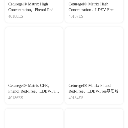
Ceturegel® Matrix High
Ceturegel® Matrix High
Concentration，Phenol Red-
Concentration，LDEV-Free 基
Free，LDEV-Free基质胶
质胶
40188ES
40187ES
Ceturegel® Matrix GFR，
Ceturegel® Matrix Phenol
Phenol Red-Free，LDEV-Free
Red-Free，LDEV-Free基质胶
基质胶
40186ES
40184ES