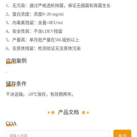
1、无污染：通过严格透析除菌，保证无细菌和真菌生长
2、蛋白浓度：浓度8~20 mg/ml
3、内毒素残留：含量<8EU/ml
4、安全性高：不含LDEV残留
5、产量高：单月批产量在50L级别以上
6、支原体残留：检测验证无支原体污染
应用案例
.
储存条件
干冰运输。-20℃保存，有效期两年。
产品文档
COA
请输入内容
查询