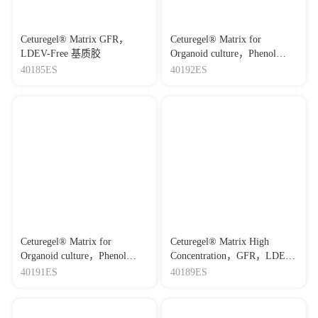
Ceturegel® Matrix GFR，
Ceturegel® Matrix for
LDEV-Free 基质胶
Organoid culture，Phenol
Red-Free，LDEV-Free Plus 基
40185ES
40192ES
质胶
Ceturegel® Matrix for
Ceturegel® Matrix High
Organoid culture，Phenol
Concentration，GFR，LDEV-
Red-Free，LDEV-Free 基质胶
Free 基质胶
40191ES
40189ES