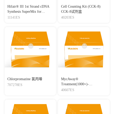
Hifair® III 1st Strand cDNA
Cell Counting Kit (CCK-8)
Synthesis SuperMix for
CCK-8试剂盒
qPCR(gDNA digester plus)
11141ES
40203ES
Chlorpromazine 氯丙嗪
MycAway®
Treatment(1000×)-
707278ES
Mycoplasma Elimination
40607ES
Reagent 支原体去除试剂
（1000×）