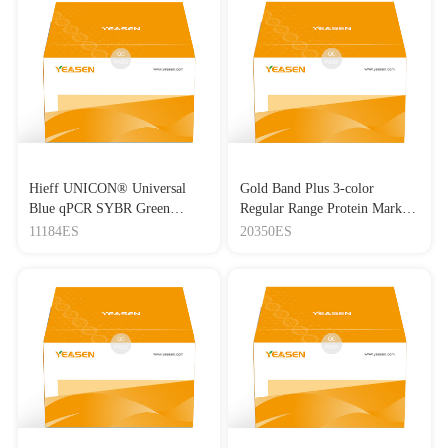
Hieff UNICON® Universal
Gold Band Plus 3-color
Blue qPCR SYBR Green
Regular Range Protein Marker
Master Mix
(8-180 kDa) 三色预染蛋白质
11184ES
20350ES
分子量标准（8-180 kDa）