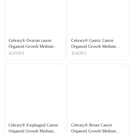
Cebrary® Ovarian cancer
Cebrary® Gastric Cancer
Organoid Growth Medium
Organoid Growth Medium
(Human) 卵巢癌类器官生长
(Human) 胃癌类器官生长培
41433ES
41428ES
培养基
养基
Cebrary® Esophageal Cancer
Cebrary® Breast Cancer
Organoid Growth Medium
Organoid Growth Medium