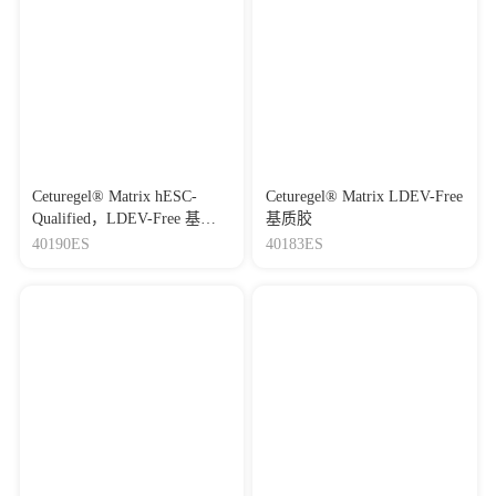
Ceturegel® Matrix hESC-
Ceturegel® Matrix LDEV-Free
Qualified，LDEV-Free 基质
基质胶
胶
40190ES
40183ES