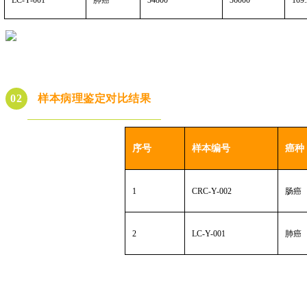
样本病理鉴定对比结果
0
2
序号
样本编号
癌种
1
CRC-Y-002
肠癌
2
LC-Y-001
肺癌