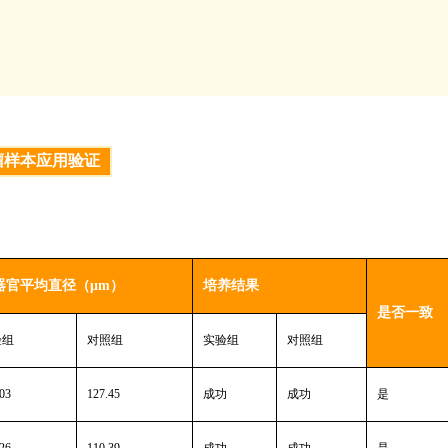
瘤样本应用验证
器官平均直径（
μm）
培养结果
是否一致
验组
对照组
实验组
对照组
03
127.45
成功
成功
是
26
110.39
成功
成功
是