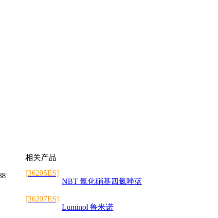
相关产品
[36205ES]
88
NBT 氯化硝基四氮唑蓝
[36207ES]
Luminol 鲁米诺