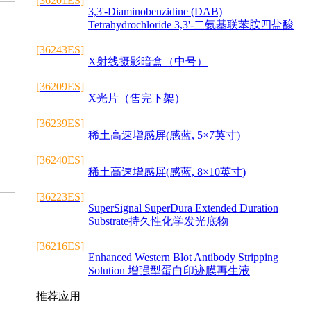
[36201ES]
3,3'-Diaminobenzidine (DAB)
Tetrahydrochloride 3,3'-二氨基联苯胺四盐酸
[36243ES]
X射线摄影暗盒（中号）
[36209ES]
X光片（售完下架）
[36239ES]
稀土高速增感屏(感蓝, 5×7英寸)
[36240ES]
稀土高速增感屏(感蓝, 8×10英寸)
[36223ES]
SuperSignal SuperDura Extended Duration
Substrate持久性化学发光底物
[36216ES]
Enhanced Western Blot Antibody Stripping
Solution 增强型蛋白印迹膜再生液
推荐应用