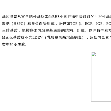
基质胶是从富含胞外基质蛋白EHS小鼠肿瘤中提取取的可溶性
聚糖（HSPG）和巢蛋白等组成，还包如TGF-β、EGF、IG
三维基质，能模拟体内细胞基底膜的结构、组成、物理特性和功能，
Matrix基质胶不含LDEV（乳酸脱氢酶增高病毒），超低内
类型的基质胶。