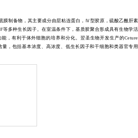
基底膜制备物，其主要成分由层粘连蛋白，Ⅳ型胶原，硫酸乙酰肝
F、FGF等多种生长因子。在室温条件下，基质胶聚合形成具有生物学
有利于体外细胞的培养和分化。翌圣生物开发生产的Cetureg
毒素含量，包括基本浓度、高浓度、低生长因子和干细胞和类器官专