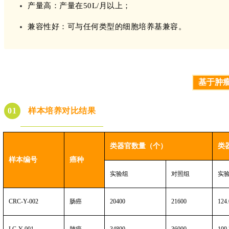
产量高：产量在50L/月以上；
兼容性好：可与任何类型的细胞培养基兼容。
基于肿
样本培养对比结果
0
1
类器官数量（个）
类
样本编号
癌种
实验组
对照组
实
CRC-Y-002
肠癌
20400
21600
124.
LC-Y-001
肺癌
34800
36000
109.