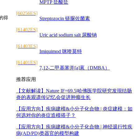
MPTP 盐酸盐
[60256ES]
的得
Streptozocin 链脲佐菌素
[61402ES]
Uric acid sodium salt 尿酸钠
[61403ES]
Imiquimod 咪喹莫特
[61401ES]
7,12-二甲基苯并[a]蒽（DMBA）
推荐应用
【文献解读】
Nature IF=69.5|哈佛医学院研究发现结肠
炎的表观遗传记忆会促进肿瘤生长
【应用方向】
疾病建模&小分子化合物 | 炎症建模：如
何选对你的炎症造模搭子？
【应用方向】
疾病建模&小分子化合物 | 神经退行性疾
病(AD/PD)类器官的模型构建