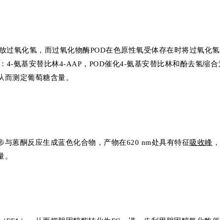
放过氧化氢，而过氧化物酶POD在色原性氧受体存在时将过氧化
4-氨基安替比林4-AAP，POD催化4-氨基安替比林和酚去氢缩合
从而测定葡萄糖含量。
与蒽酮反应生成蓝色化合物，产物在620 nm处具有特征
吸收峰
，
量。