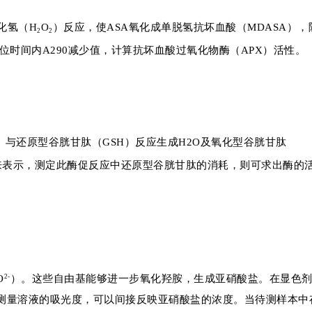
化氢（H
O
）反应，使ASA氧化成单脱氢抗坏血酸（MDASA），
2
2
位时间内A290减少值，计算抗坏血酸过氧化物酶（APX）活性。
）与还原型谷胱甘肽（GSH）反应生成H2O及氧化型谷胱甘肽
来表示，测定此酶促反应中还原型谷胱甘肽的消耗，则可求出酶的
O
）。这些自由基能够进一步氧化羟胺，生成亚硝酸盐。在显色
2-
测量溶液的吸光度，可以间接反映亚硝酸盐的浓度。当待测样本中