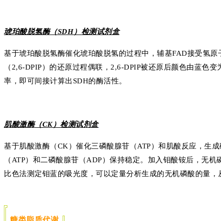
琥珀酸脱氢酶（SDH）检测试剂盒
基于琥珀酸脱氢酶催化琥珀酸脱氢的过程中，辅基FAD接受氢原子被
（2,6-DPIP）的还原过程偶联，2,6-DPIP被还原后颜色由蓝色
率，即可间接计算出SDH的酶活性。
肌酸激酶（CK）检测试剂盒
基于肌酸激酶（CK）催化三磷酸腺苷（ATP）和肌酸反应，生成
（ATP）和二磷酸腺苷（ADP）保持稳定。加入钼酸铵后，无机
比色法测定钼蓝的吸光度，可以定量分析生成的无机磷酸的量，
糖类脂质代谢