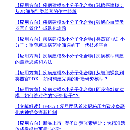
【应用方向】
疾病建模&小分子化合物 | 乳腺癌建模：
从2D细胞到类器官的仿生跨越
【应用方向】
疾病建模&小分子化合物 | 破解心血管类
器官血管化与成熟化难题
【应用方向】
疾病建模&小分子化合物 | 类器官+AI+小
分子：重塑糖尿病药物筛选的下一代技术平台
【应用方向】
疾病建模&小分子化合物 | 疾病模型构建
的最新思路和方法
【应用方向】
疾病建模&小分子化合物 | 从细胞裸鼠到
类器官PDX，如何构建完美的肝癌研究模型？
【应用方向】
疾病建模&小分子化合物 | 阿茨海默症建
模：如何选对你的“研究搭子”？
【文献解读】
IF48.5！复旦团队首次揭秘压力致皮炎恶
化的神经免疫新机制
【应用方向】
新品上市 | 翌圣D-荧光素钾盐：为精准活
体成像提供可靠“光源”