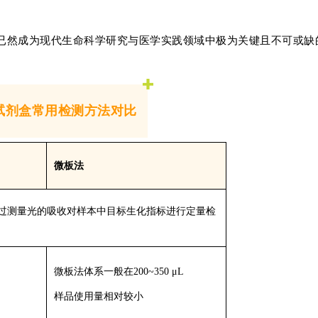
已然成为现代生命科学研究与医学实践领域中极为关键且不可或缺
试剂盒常用检测方法对比
微板法
通过测量光的吸收
对
样本中
目标
生化指标进行定量检
微板法
体系一般在
200~
350 μL
样品使用量
相对
较小