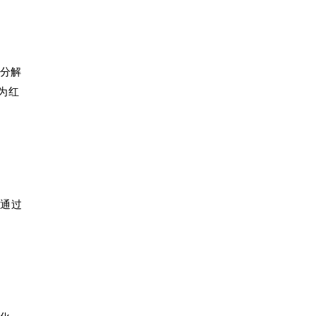
氢分解
为红
通过