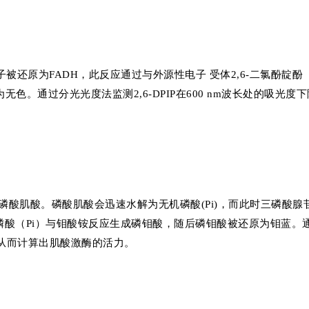
还原为FADH，此反应通过与外源性电子 受体2,6-二氯酚靛酚
变为无色。通过分光光度法监测2,6-DPIP在600 nm波长处的吸光度
磷酸肌酸。磷酸肌酸会迅速水解为无机磷酸(Pi)，而此时三磷酸腺
磷酸（Pi）与钼酸铵反应生成磷钼酸，随后磷钼酸被还原为钼蓝。
从而计算出肌酸激酶的活力。