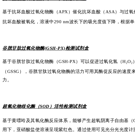
基于抗坏血酸过氧化物酶（APX）催化抗坏血酸（ASA）与过氧
抗坏血酸被氧化，溶液中290 nm波长下的吸光度值下降，根据单
谷胱甘肽过氧化物酶(GSH-PX)检测试剂盒
基于谷胱甘肽过氧化物酶（GSH-PX）可以促进过氧化氢（H
O
2
2
（GSSG），谷胱甘肽过氧化物酶的活力可用其酶促反应的速度
力。
超氧化物歧化酶（SOD）活性检测试剂盒
基于黄嘌呤及其氧化酶反应体系，能够产生超氧阴离子自由基（
用下，亚硝酸盐使溶液呈现紫红色。通过使用可见光分光光度计