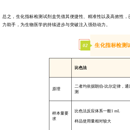
总之，生化指标检测试剂盒凭借其便捷性、精准性以及高效性，
力助手，为生物医学的持续进步与突破注入强劲动力。
生化指标检测
02
比色法
二者均依据朗伯
-比尔定律，
原理
测
比色
法反应体系一般
1
m
L
样本量要
求
样品使用量
相对
较大