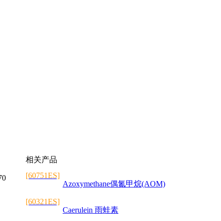
相关产品
[60751ES]
70
Azoxymethane偶氮甲烷(AOM)
[60321ES]
Caerulein 雨蛙素