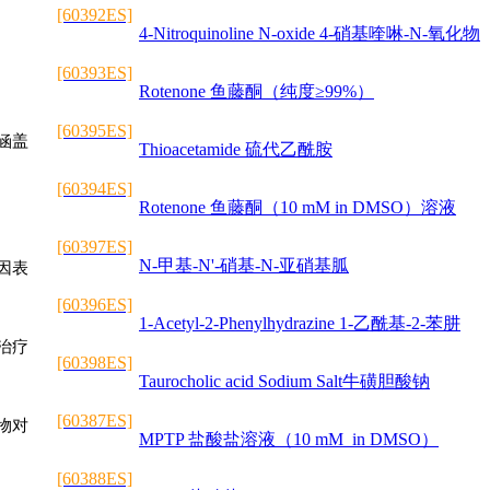
[60392ES]
4-Nitroquinoline N-oxide 4-硝基喹啉-N-氧化物
[60393ES]
Rotenone 鱼藤酮（纯度≥99%）
[60395ES]
涵盖
Thioacetamide 硫代乙酰胺
[60394ES]
Rotenone 鱼藤酮（10 mM in DMSO）溶液
[60397ES]
N-甲基-N'-硝基-N-亚硝基胍
因表
[60396ES]
1-Acetyl-2-Phenylhydrazine 1-乙酰基-2-苯肼
治疗
[60398ES]
Taurocholic acid Sodium Salt牛磺胆酸钠
[60387ES]
物对
MPTP 盐酸盐溶液（10 mM in DMSO）
[60388ES]