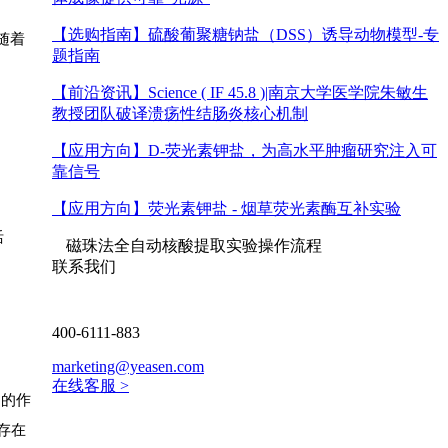
【选购指南】
硫酸葡聚糖钠盐（DSS）诱导动物模型-专
随着
题指南
【前沿资讯】
Science ( IF 45.8 )|南京大学医学院朱敏生
教授团队破译溃疡性结肠炎核心机制
【应用方向】
D-荧光素钾盐，为高水平肿瘤研究注入可
靠信号
【应用方向】
荧光素钾盐 - 烟草荧光素酶互补实验
活
磁珠法全自动核酸提取实验操作流程
联系我们
400-6111-883
marketing@yeasen.com
在线客服 >
剂的作
存在