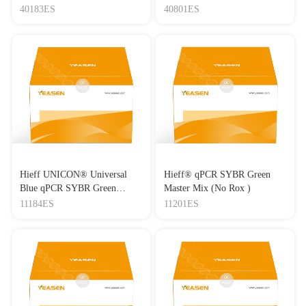
Lipo3000转染试剂
40183ES
40801ES
Hieff UNICON® Universal
Hieff® qPCR SYBR Green
Blue qPCR SYBR Green
Master Mix (No Rox )
Master Mix
11184ES
11201ES