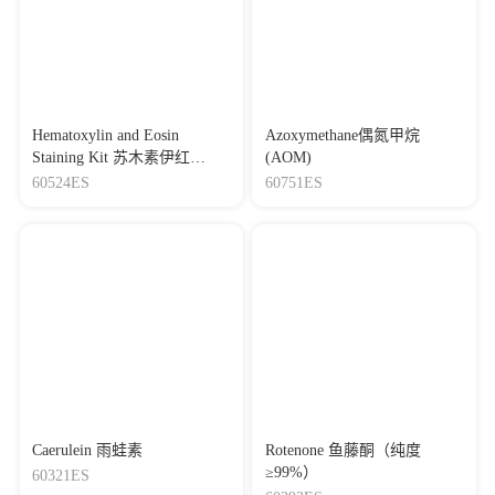
Hematoxylin and Eosin
Azoxymethane偶氮甲烷
Staining Kit 苏木素伊红
(AOM)
（H&E）染色试剂盒
60524ES
60751ES
Caerulein 雨蛙素
Rotenone 鱼藤酮（纯度
≥99%）
60321ES