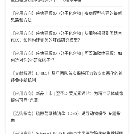
重塑糖尿病药物筛选的下一代技术平台
【应用方向】
疾病建模&小分子化合物 | 疾病模型构建的最新
思路和方法
【应用方向】
疾病建模&小分子化合物 | 从细胞裸鼠到类器官
PDX，如何构建完美的肝癌研究模型？
【应用方向】
疾病建模&小分子化合物 | 阿茨海默症建模：如
何选对你的“研究搭子”？
【文献解读】
IF48.5！复旦团队首次揭秘压力致皮炎恶化的神
经免疫新机制
【应用方向】
新品上市 | 翌圣D-荧光素钾盐：为精准活体成像
提供可靠“光源”
【选购指南】
硫酸葡聚糖钠盐（DSS）诱导动物模型-专题指
南
【前沿资讯】
Science ( IF 45.8 )|南京大学医学院朱敏生教授团