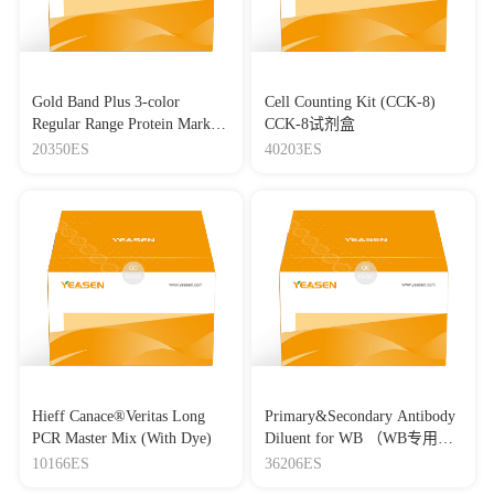
Gold Band Plus 3-color
Cell Counting Kit (CCK-8)
Regular Range Protein Marker
CCK-8试剂盒
(8-180 kDa) 三色预染蛋白质
20350ES
40203ES
分子量标准（8-180 kDa）
Hieff Canace®Veritas Long
Primary&Secondary Antibody
PCR Master Mix (With Dye)
Diluent for WB （WB专用一
抗二抗稀释液）
10166ES
36206ES