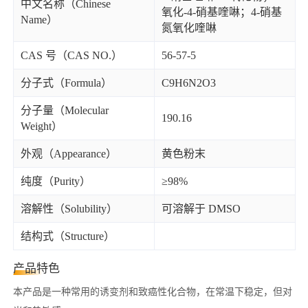
中文名称（Chinese
氧化-4-硝基喹啉；4-硝基
Name）
氮氧化喹啉
CAS 号（CAS NO.）
56-57-5
分子式（Formula）
C9H6N2O3
分子量（Molecular
190.16
Weight）
外观（Appearance）
黄色粉末
纯度（Purity）
≥98%
溶解性（Solubility）
可溶解于 DMSO
结构式（Structure）
产品特色
本产品
是一种常用的诱变剂和致癌性化合物，在常温下稳定，但对