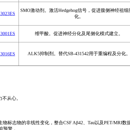
SMO激动剂。激活Hedgehog信号，促进腹侧神经祖细
53023ES
化。
53001ES
维甲酸。促进神经分化及尾侧化模式建立。
ALK5抑制剂。替代SB-431542用于重编程及分化
53016ES
力不从心。
物标志物的非线性变化，整合CSF Aβ42、Tau以及PET/MRI数
前预警 。