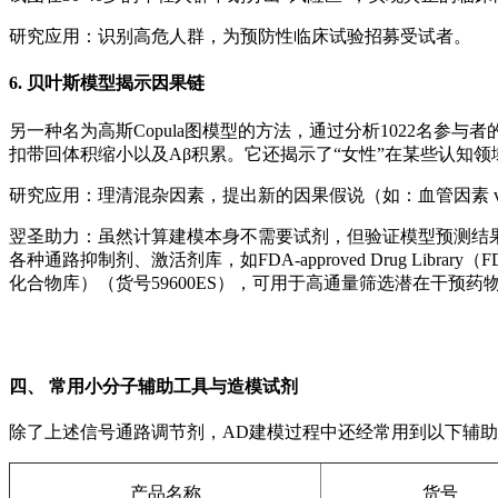
研究应用：识别高危人群，为预防性临床试验招募受试者。
6.
贝叶斯模型揭示因果链
另一种名为高斯Copula图模型的方法，通过分析1022名参
扣带回体积缩小以及Aβ积累。它还揭示了“女性”在某些认知领
研究应用：理清混杂因素，提出新的因果假说（如：血管因素 v
翌圣助力：虽然计算建模本身不需要试剂，但验证模型预测结
各种通路抑制剂、激活剂库，如FDA-approved Drug Library（FD
化合物库）（货号59600ES），可用于高通量筛选潜在干预
四、 常用小分子辅助工具与造模试剂
除了上述信号通路调节剂，AD建模过程中还经常用到以下辅
产品名称
货号