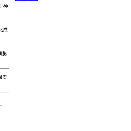
进神
化成
细胞
因表
。