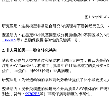
图1 AppNL
研究应用：这类模型非常适合研究Aβ病理与下游神经元丢失、
翌圣助力：在鉴定KI小鼠基因型或分析脑组织中不同区域的Aβ亚型
13660ES
等）是确保数据准确性的关键第一步。
2.
非人灵长类——弥合转化鸿沟
啮齿类动物与人类在遗传和脑结构上的巨大差异，被认为是药物
注射AAV-Tau和Aβ，构建了可批量生产且病理稳定的灵长类
蛋白、tau蛋白、神经丝轻链）经典病理 。
研究应用：为候选药物的临床前药效验证提供了比小鼠更接近
翌圣助力：灵长类模型的构建离不开高质量AAV载体的生产与
剂盒，货号：
99302ES
等）可确保病毒滴度的准确性。