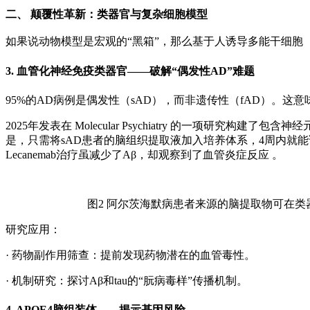
二、 颠覆性革新：类器官与复杂细胞模型
如果说动物模型是宏观的“黑箱”，那么基于人诱导多能干细胞（
3.
血管化神经免疫类器官——破解“偶发性AD”难题
95%的AD病例是偶发性（sAD），而非遗传性（fAD）。
2025年发表在 Molecular Psychiatry 的一项研
是，只需将sAD患者的脑组织提取液加入培养体系，4周内就能
Lecanemab治疗虽减少了Aβ，却观察到了血管炎症反应 。
图2 阿尔茨海默病患者来源的脑提取物可在
研究应用：
·
药物副作用筛查：提前发现药物潜在的血管毒性。
·
机制研究：探讨Aβ和tau的“朊病毒样”传播机制。
4.
APOE4脑组装体——揭示基因风险