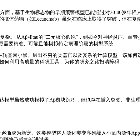
方面，基于生物标志物的早期预警模型已能通过对30-40岁年轻
抗体药物（如Lecanemab）虽然在临床上取得了突破，但在复
杂。 从Aβ和tau的“二元核心假说”，到如今对神经炎症、血管
都更需要精准、可靠且能模拟特定病理阶段的模型系统。
0种转基因小鼠、层出不穷的类器官以及复杂的计算模型，该如何
讨如何利用高质量的科研工具，为你的研究之路扫清障碍。
表达模型虽然成功模拟了Aβ斑块沉积，但也存在插入突变、非生
NL-G-F）正逐渐成为新宠。这类模型将人源化突变序列敲入小鼠内源性Ap
到斑块形成的渐进过程。