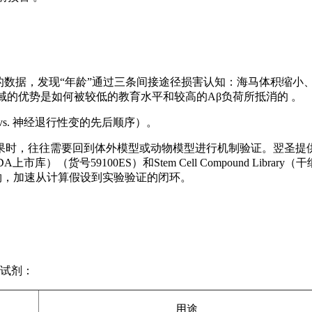
与者的数据，发现“年龄”通过三条间接途径损害认知：海马体积缩小
域的优势是如何被较低的教育水平和较高的Aβ负荷所抵消的 。
s. 神经退行性变的先后顺序）。
果时，往往需要回到体外模型或动物模型进行机制验证。翌圣提
A上市库）（货号59100ES）和Stem Cell Compound Library（
药物，加速从计算假设到实验验证的闭环。
助试剂：
用途