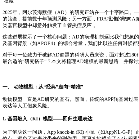
收藏
2025年，阿尔茨海默症（AD）的研究正站在一个十字路口。一
的筛查，提前数十年预测风险；另一方面，FDA批准的靶向Aβ的
类器官模型中却意外触发了血管炎症反应 。
这些进展揭示了一个核心问题：AD的病理机制远比我们想象的复
及基因背景（如APOE4）的综合考量，我们比以往任何时候
对于每一位致力于破解AD谜题的科研人员来说，面对超过28
最合适的“研究搭子”？本文将梳理AD建模的最新思路，并探
一、 动物模型：从“经典”走向“精准”
动物模型一直是AD研究的基石。然而，传统的APP转基因过
表达等人工假象风险。
1.
基因敲入（KI）模型——回归生理表达
为了解决这一问题，App knock-in (KI) 小鼠（如App
位点，避免了过表达带来的副作用，更真实地模拟了Aβ从积累