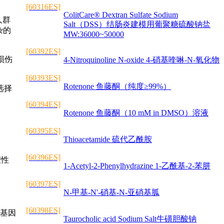
[60316ES]
ColitCare® Dextran Sulfate Sodium
人群
Salt（DSS）结肠炎建模用葡聚糖硫酸钠盐
杂的
MW:36000~50000
[60392ES]
损伤
4-Nitroquinoline N-oxide 4-硝基喹啉-N-氧化物
[60393ES]
Rotenone 鱼藤酮（纯度≥99%）
选择
[60394ES]
Rotenone 鱼藤酮（10 mM in DMSO）溶液
[60395ES]
Thioacetamide 硫代乙酰胺
[60396ES]
理性
1-Acetyl-2-Phenylhydrazine 1-乙酰基-2-苯肼
[60397ES]
N-甲基-N'-硝基-N-亚硝基胍
[60398ES]
p基因
Taurocholic acid Sodium Salt牛磺胆酸钠