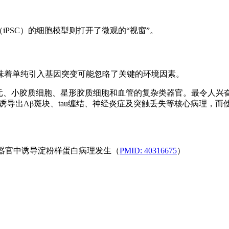
iPSC）的细胞模型则打开了微观的“视窗”。
这意味着单纯引入基因突变可能忽略了关键的环境因素。
究构建了包含神经元、小胶质细胞、星形胶质细胞和血管的复杂类器官。最令人兴
诱导出Aβ斑块、tau缠结、神经炎症及突触丢失等核心病理，而
类器官中诱导淀粉样蛋白病理发生（
PMID: 40316675
）