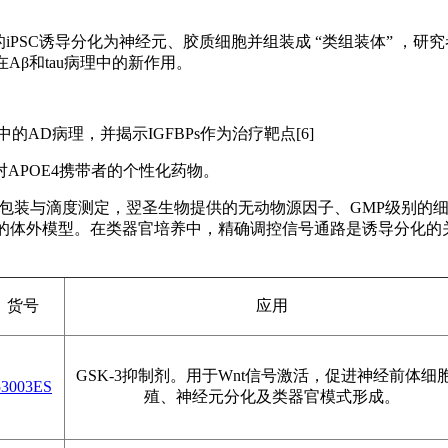
的iPSC诱导分化为神经元、胶质细胞并组装成 “类组装体” ，研
Aβ和tau病理中的新作用。
模型中的AD病理，并揭示IGFBPs作为治疗靶点[6]
APOE4携带者的个性化药物。
的包装与滴度测定，翌圣生物提供的无动物源因子、GMP级别的
准的体外模型。在类器官培养中，精确调控信号通路是诱导分化的
货号
应用
GSK-3抑制剂。用于Wnt信号激活，促进神经前体细
53003ES
殖、神经元分化及类器官模式形成。