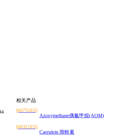
相关产品
[60751ES]
94
Azoxymethane偶氮甲烷(AOM)
[60321ES]
Caerulein 雨蛙素