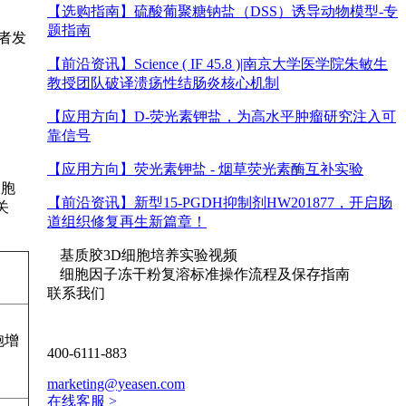
【选购指南】
硫酸葡聚糖钠盐（DSS）诱导动物模型-专
题指南
究者发
【前沿资讯】
Science ( IF 45.8 )|南京大学医学院朱敏生
教授团队破译溃疡性结肠炎核心机制
【应用方向】
D-荧光素钾盐，为高水平肿瘤研究注入可
靠信号
【应用方向】
荧光素钾盐 - 烟草荧光素酶互补实验
细胞
【前沿资讯】
新型15-PGDH抑制剂HW201877，开启肠
关
道组织修复再生新篇章！
基质胶3D细胞培养实验视频
细胞因子冻干粉复溶标准操作流程及保存指南
联系我们
胞增
400-6111-883
marketing@yeasen.com
在线客服 >