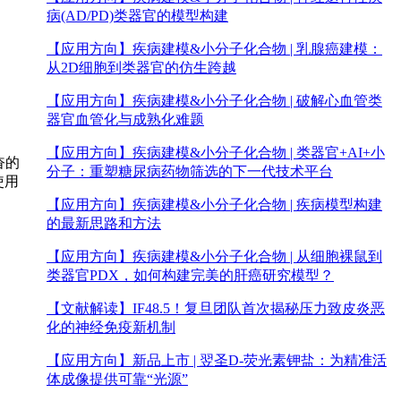
病(AD/PD)类器官的模型构建
【应用方向】
疾病建模&小分子化合物 | 乳腺癌建模：
从2D细胞到类器官的仿生跨越
【应用方向】
疾病建模&小分子化合物 | 破解心血管类
器官血管化与成熟化难题
【应用方向】
疾病建模&小分子化合物 | 类器官+AI+小
奋的
分子：重塑糖尿病药物筛选的下一代技术平台
使用
【应用方向】
疾病建模&小分子化合物 | 疾病模型构建
的最新思路和方法
【应用方向】
疾病建模&小分子化合物 | 从细胞裸鼠到
类器官PDX，如何构建完美的肝癌研究模型？
【文献解读】
IF48.5！复旦团队首次揭秘压力致皮炎恶
化的神经免疫新机制
【应用方向】
新品上市 | 翌圣D-荧光素钾盐：为精准活
体成像提供可靠“光源”