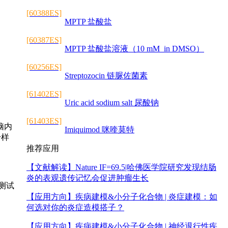
[60388ES]
MPTP 盐酸盐
[60387ES]
MPTP 盐酸盐溶液（10 mM in DMSO）
[60256ES]
Streptozocin 链脲佐菌素
[61402ES]
Uric acid sodium salt 尿酸钠
[61403ES]
脑内
Imiquimod 咪喹莫特
粉样
推荐应用
【文献解读】
Nature IF=69.5|哈佛医学院研究发现结肠
炎的表观遗传记忆会促进肿瘤生长
测试
【应用方向】
疾病建模&小分子化合物 | 炎症建模：如
何选对你的炎症造模搭子？
【应用方向】
疾病建模&小分子化合物 | 神经退行性疾