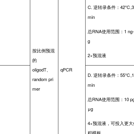
C.
逆转录条件：42℃,3
min
总RNA使用范围：1 ng-
g
按比例预混
2×预混液
的
oligodT、
qPCR
D.
逆转录条件：55℃,1
random pri
min
mer
总RNA使用范围：10 pg
μg
4×预混液，可投入更大
积模板