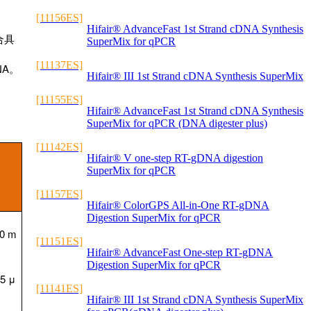
[11156ES]
Hifair® AdvanceFast 1st Strand cDNA Synthesis
合具
SuperMix for qPCR
[11137ES]
NA。
Hifair® III 1st Strand cDNA Synthesis SuperMix
[11155ES]
Hifair® AdvanceFast 1st Strand cDNA Synthesis
SuperMix for qPCR (DNA digester plus)
[11142ES]
Hifair® V one-step RT-gDNA digestion
SuperMix for qPCR
[11157ES]
Hifair® ColorGPS All-in-One RT-gDNA
Digestion SuperMix for qPCR
0 m
[11151ES]
Hifair® AdvanceFast One-step RT-gDNA
Digestion SuperMix for qPCR
5 μ
[11141ES]
Hifair® III 1st Strand cDNA Synthesis SuperMix