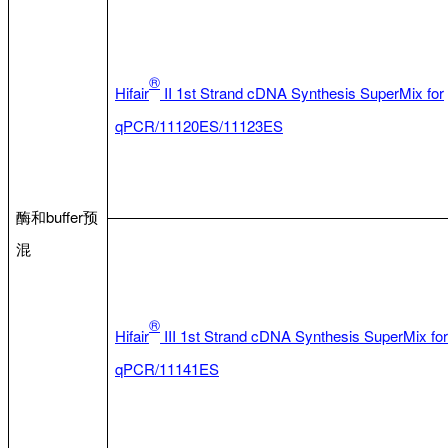
®
Hifair
II
1st Strand cDNA Synthesis SuperMix for
qPCR/11120ES/11123ES
酶和buffer预
混
®
Hifair
III
1st Strand cDNA Synthesis SuperMix for
qPCR/11141ES