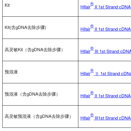
®
Kit
Hifair
II
1st Strand cDNA 
®
Kit(含gDNA去除步骤)
Hifair
II 1st Strand cDNA
®
高灵敏Kit（含gDNA去除步骤）
Hifair
III 1st Strand cDNA
®
预混液
Hifair
Ⅱ 1st Strand cDNA
®
预混液（含gDNA去除步骤）
Hifair
II 1st Strand cDNA
®
高灵敏预混液（含gDNA去除步骤）
Hifair
III1st Strand cDNA