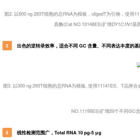
图2. 以500 ng 293T细胞的总RNA为模板，oligodT为引物，使用11
真酶(Cat NO.10148ES)扩增
DY1C1N1
基因（
出色的
逆转
录效率，适合不同
GC 含量、不同表达丰度的基
3
图3. 以300 ng 293T细胞的总RNA为模板, 使用11141ES、T品牌合成c
NO.11195ES)扩增20个不同
线性检测范围广，
Total RNA 10 pg-5 μg
4