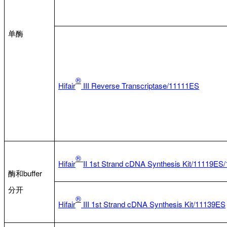
单酶
®
Hifair
III
Reverse Transcriptase/11111ES
®
Hifair
II
1st Strand cDNA Synthesis Kit/11119ES
酶和buffer
分开
®
Hifair
III 1st Strand cDNA Synthesis Kit/
11139ES