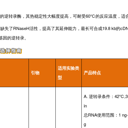
ase基础上改造的逆转录酶，其热稳定性大幅度提高，可耐受60℃的反应温度，适
失了RNaseH活性，提高了其延伸能力，最长可合成19.8 kb的cD
基因的逆转录。
品选择指南
适用实验类
引物
产品特点
型
A.
逆转录条件：42℃,3
in
总RNA使用范围：1 ng-
g