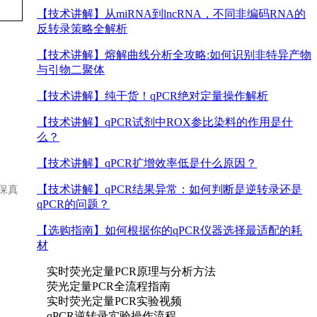
【技术讲解】
从miRNA到lncRNA，不同非编码RNA的
反转录策略全解析
【技术讲解】
熔解曲线分析全攻略:如何识别非特异产物
与引物二聚体
【技术讲解】
纯干货！qPCR绝对定量操作解析
【技术讲解】
qPCR试剂中ROX参比染料的作用是什
么？
【技术讲解】
qPCR扩增效率低是什么原因？
高保真
【技术讲解】
qPCR结果异常：如何判断是逆转录还是
qPCR的问题？
【选购指南】
如何根据你的qPCR仪器选择最适配的耗
材
实时荧光定量PCR原理与分析方法
荧光定量PCR全流程指南
实时荧光定量PCR实验视频
qPCR逆转录实验操作流程