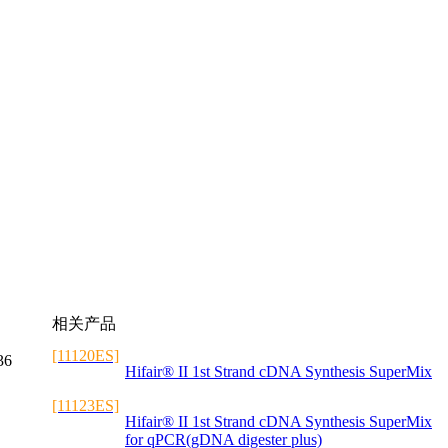
相关产品
[11120ES]
36
Hifair® II 1st Strand cDNA Synthesis SuperMix
[11123ES]
Hifair® II 1st Strand cDNA Synthesis SuperMix
for qPCR(gDNA digester plus)