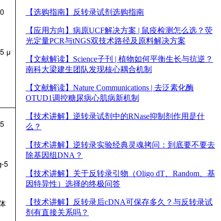
0
【选购指南】
反转录试剂选购指南
【应用方向】
病原UCF解决方案 | 鼠疫检测怎么选？荧
光定量PCR与tNGS双技术路径及原料解决方案
5 μ
【文献解读】
Science子刊 | 植物如何平衡生长与抗逆？
南科大梁建生团队发现核心耦合机制
【文献解读】
Nature Communications | 去泛素化酶
OTUD1调控糖尿病心肌病新机制
【技术讲解】
逆转录试剂中的RNase抑制剂作用是什
5
么？
【技术讲解】
逆转录实验经典灵魂拷问：到底要不要去
除基因组DNA？
-5
【技术讲解】
关于反转录引物（Oligo dT、Random、基
因特异性）选择的终极问答
【技术讲解】
反转录后cDNA可保存多久？与反转录试
体
剂有直接关系吗？