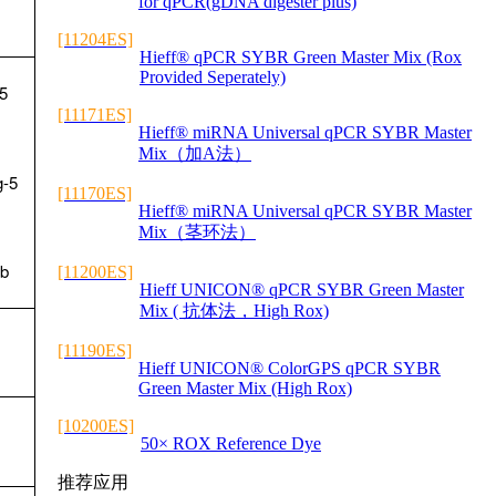
for qPCR(gDNA digester plus)
[11204ES]
Hieff® qPCR SYBR Green Master Mix (Rox
Provided Seperately)
5
[11171ES]
Hieff® miRNA Universal qPCR SYBR Master
Mix（加A法）
-5
[11170ES]
Hieff® miRNA Universal qPCR SYBR Master
Mix（茎环法）
b
[11200ES]
Hieff UNICON® qPCR SYBR Green Master
Mix ( 抗体法，High Rox)
[11190ES]
Hieff UNICON® ColorGPS qPCR SYBR
Green Master Mix (High Rox)
[10200ES]
50× ROX Reference Dye
推荐应用