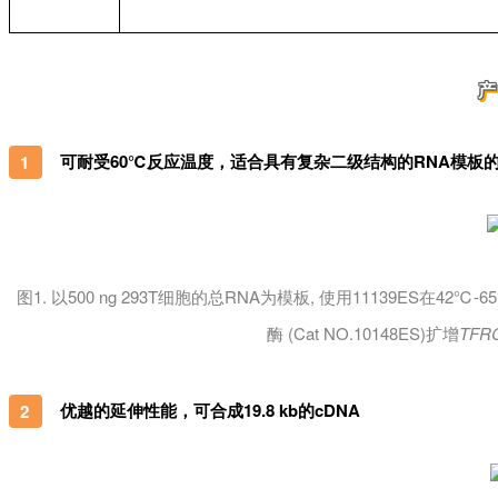
可耐受
60℃反应温度，适合具有复杂二级结构的RNA模板
1
图1. 以500 ng 293T细胞的总RNA为模板, 使用11139ES在42℃-
酶 (Cat NO.10148ES)扩增
TFR
优越的延伸性能，可合成
19.8 kb的cDNA
2