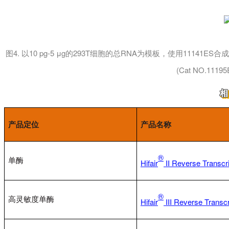
图4. 以10 pg-5 μg的293T细胞的总RNA为模板，使用11141ES合成
(Cat NO.1119
产品定位
产品名称
®
单酶
Hifair
II
Reverse Transcr
®
高灵敏度单酶
Hifair
III Reverse Transc