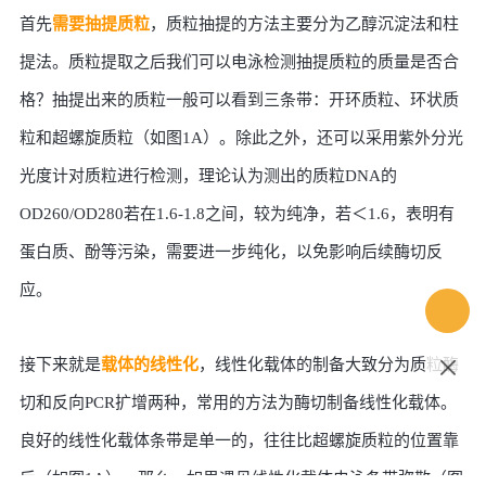
首先
需要抽提质粒
，质粒抽提的方法主要分为乙醇沉淀法和柱
提法。质粒提取之后我们可以电泳检测抽提质粒的质量是否合
格？抽提出来的质粒一般可以看到三条带：开环质粒、环状质
粒和超螺旋质粒（如图
1A）。除此之外，还可以采用紫外分光
光度计对质粒进行检测，理论认为测出的质粒DNA的
OD260/OD280若在1.6-1.8之间，较为纯净，若＜1.6，表明有
蛋白质、酚等污染，需要进一步纯化，以免影响后续酶切反
应。
接下来就是
载体的线性化
，线性化载体的制备大致分为质粒酶
切和反向
PCR扩增两种，常用的方法为酶切制备线性化载体。
良好的线性化载体条带是单一的，往往比超螺旋质粒的位置靠
后（如图1A）。那么，如果遇见线性化载体电泳条带弥散（图