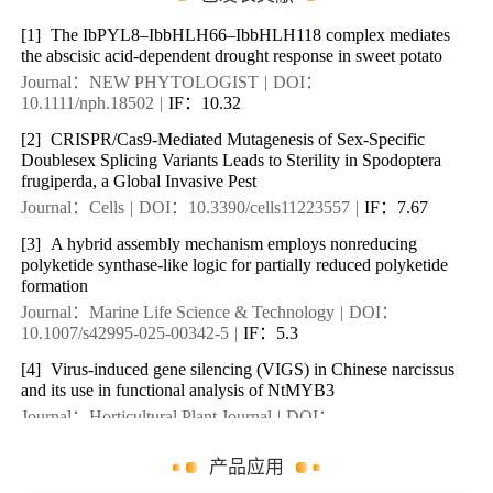
[1]
The IbPYL8–IbbHLH66–IbbHLH118 complex mediates
the abscisic acid-dependent drought response in sweet potato
Journal：NEW PHYTOLOGIST
|
DOI：
10.1111/nph.18502
|
IF：10.32
[2]
CRISPR/Cas9-Mediated Mutagenesis of Sex-Specific
Doublesex Splicing Variants Leads to Sterility in Spodoptera
frugiperda, a Global Invasive Pest
Journal：Cells
|
DOI：10.3390/cells11223557
|
IF：7.67
[3]
A hybrid assembly mechanism employs nonreducing
polyketide synthase-like logic for partially reduced polyketide
formation
Journal：Marine Life Science & Technology
|
DOI：
10.1007/s42995-025-00342-5
|
IF：5.3
[4]
Virus-induced gene silencing (VIGS) in Chinese narcissus
and its use in functional analysis of NtMYB3
Journal：Horticultural Plant Journal
|
DOI：
10.1016/j.hpj.2021.04.009
|
IF：3.03
产品应用
[5]
An efficient and novel method to screen Botrytis cinerea