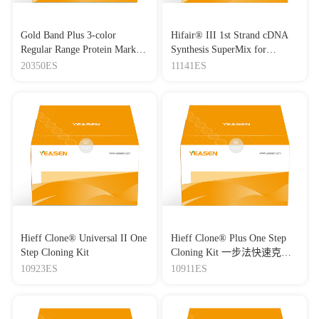
Gold Band Plus 3-color
Hifair® III 1st Strand cDNA
Regular Range Protein Marker
Synthesis SuperMix for
(8-180 kDa) 三色预染蛋白质
qPCR(gDNA digester plus)
20350ES
11141ES
分子量标准（8-180 kDa）
Hieff Clone® Universal II One
Hieff Clone® Plus One Step
Step Cloning Kit
Cloning Kit 一步法快速克隆
试剂盒
10923ES
10911ES