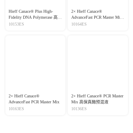
Hieff Canace® Plus High-
2× Hieff Canace®
Fidelity DNA Polymerase 高保
AdvanceFast PCR Master Mix
真DNA聚合酶
(With Dye)
10153ES
10164ES
2× Hieff Canace®
2× Hieff Canace® PCR Master
AdvanceFast PCR Master Mix
Mix 高保真酶预混液
10163ES
10136ES