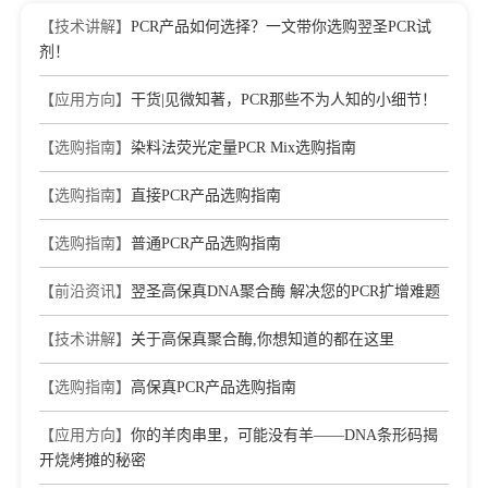
resistance genes based on TRV-induced gene silencing with lily
petal discs
【技术讲解】
PCR产品如何选择？一文带你选购翌圣PCR试
Journal：PHYSIOLOGICAL AND MOLECULAR PLANT
剂！
PATHOLOGY
|
DOI：10.1016/j.pmpp.2022.101923
|
IF：
2.74
【应用方向】
干货|见微知著，PCR那些不为人知的小细节！
【选购指南】
染料法荧光定量PCR Mix选购指南
【选购指南】
直接PCR产品选购指南
【选购指南】
普通PCR产品选购指南
【前沿资讯】
翌圣高保真DNA聚合酶 解决您的PCR扩增难题
【技术讲解】
关于高保真聚合酶,你想知道的都在这里
【选购指南】
高保真PCR产品选购指南
【应用方向】
你的羊肉串里，可能没有羊——DNA条形码揭
开烧烤摊的秘密