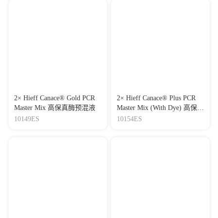
2× Hieff Canace® Gold PCR
2× Hieff Canace® Plus PCR
Master Mix 高保真酶预混液
Master Mix (With Dye) 高保真
酶预混液
10149ES
10154ES