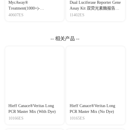
MycAway®
Dual Luciferase Reporter Gene
Treatment(1000×)-
Assay Kit 双荧光素酶报告基
Mycoplasma Elimination
因检测试剂盒
40607ES
11402ES
Reagent 支原体去除试剂
（1000×）
-- 相关产品 --
Hieff Canace®Veritas Long
Hieff Canace®Veritas Long
PCR Master Mix (With Dye)
PCR Master Mix (No Dye)
10166ES
10165ES