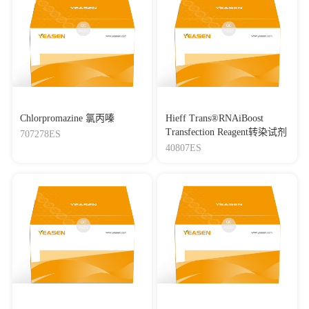
Chlorpromazine 氯丙嗪
Hieff Trans®RNAiBoost
Transfection Reagent转染试剂
707278ES
40807ES