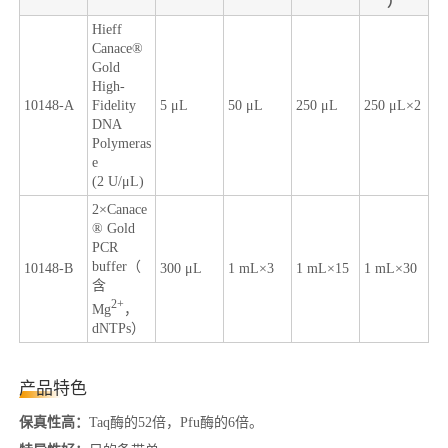
）
Hieff
Canace®
Gold
High-
10148-A
Fidelity
5 μL
50 μL
250 μL
250 μL×2
DNA
Polymeras
e
(2 U/μL)
2×Canace
® Gold
PCR
buffer（
10148-B
300 μL
1 mL×3
1 mL×15
1 mL×30
含
2+
Mg
，
dNTPs）
产品特色
保真性高：
Taq酶的52倍，Pfu酶的6倍。