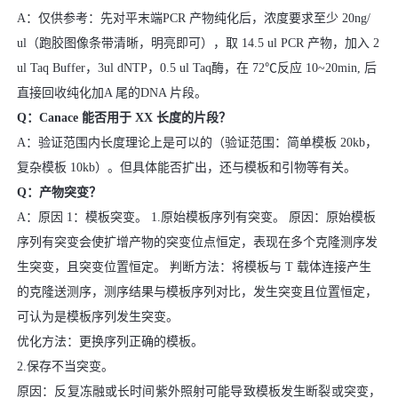
A：仅供参考：先对平末端PCR 产物纯化后，浓度要求至少 20ng/
ul（跑胶图像条带清晰，明亮即可），取 14.5 ul PCR 产物，加入 2
ul Taq Buffer，3ul dNTP，0.5 ul Taq酶，在 72℃反应 10~20min, 后
直接回收纯化加A 尾的DNA 片段。
Q：Canace 能否用于 XX 长度的片段？
A：验证范围内长度理论上是可以的（验证范围：简单模板 20kb，
复杂模板 10kb）。但具体能否扩出，还与模板和引物等有关。
Q：产物突变？
A：原因 1：模板突变。 1.原始模板序列有突变。 原因：原始模板
序列有突变会使扩增产物的突变位点恒定，表现在多个克隆测序发
生突变，且突变位置恒定。 判断方法：将模板与 T 载体连接产生
的克隆送测序，测序结果与模板序列对比，发生突变且位置恒定，
可认为是模板序列发生突变。
优化方法：更换序列正确的模板。
2.保存不当突变。
原因：反复冻融或长时间紫外照射可能导致模板发生断裂或突变，