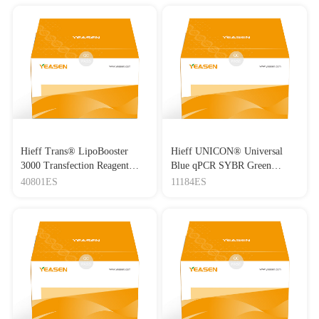
Hieff Trans® LipoBooster
Hieff UNICON® Universal
3000 Transfection Reagent
Blue qPCR SYBR Green
Lipo3000转染试剂
Master Mix
40801ES
11184ES