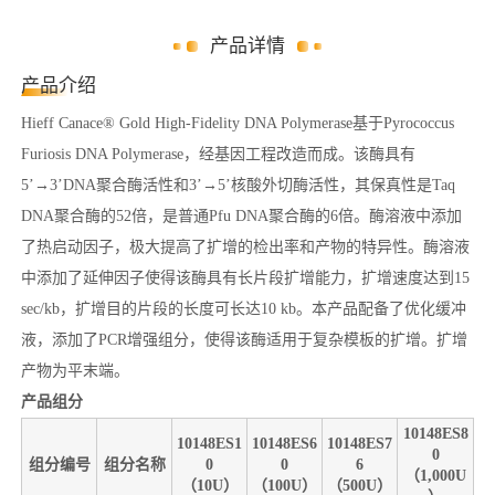
产品详情
产品介绍
Hieff Canace® Gold High-Fidelity DNA Polymerase基于Pyrococcus
Furiosis DNA Polymerase，经基因工程改造而成。该酶具有
5’→3’DNA聚合酶活性和3’→5’核酸外切酶活性，其保真性是Taq
DNA聚合酶的52倍，是普通Pfu DNA聚合酶的6倍。酶溶液中添加
了热启动因子，极大提高了扩增的检出率和产物的特异性。酶溶液
中添加了延伸因子使得该酶具有长片段扩增能力，扩增速度达到15
sec/kb，扩增目的片段的长度可长达10 kb。本产品配备了优化缓冲
液，添加了PCR增强组分，使得该酶适用于复杂模板的扩增。扩增
产物为平末端。
产品组分
10148ES8
10148ES1
10148ES6
10148ES7
0
组分编号
组分名称
0
0
6
（1,000U
（10U）
（100U）
（500U）