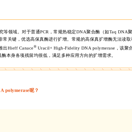
等领域。对于普通PCR，常规热稳定DNA聚合酶（如Taq DNA
非常关键，优选高保真酶进行扩增。常规的高保真扩增酶无法读取
®
ff Canace
Uracil+ High-Fidelity DNA polymerase，该聚
且酶本身各项残留均很低，满足多种应用方向的扩增需求。
DNA polymerase呢？