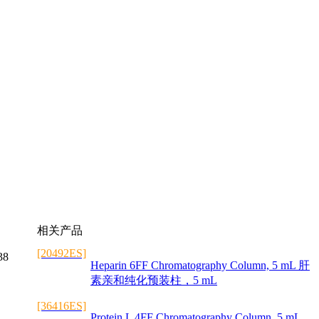
相关产品
[20492ES]
38
Heparin 6FF Chromatography Column, 5 mL 肝
素亲和纯化预装柱，5 mL
[36416ES]
Protein L 4FF Chromatography Column, 5 mL