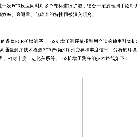
on，MPCR) 是指通过一次PCR反应同时对多个靶标进行扩增，结合一定的检测手段
高效率、高通量、低成本的特性而被深入研究。
S的多重PCR扩增测序。16S扩增子测序是指利用合适的通用引物扩
基因，通过高通量测序技术检测PCR产物的序列变异和丰度信息，分析该环
、相对丰度、进化关系等。16S扩增子测序的技术路线如下：