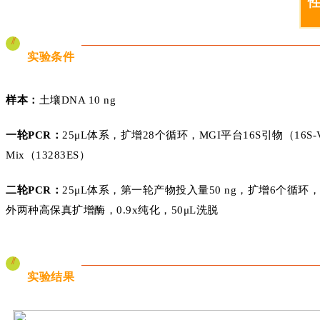
//
实验条件
样本：
土壤DNA 10 ng
一轮PCR：
25μL体系，扩增28个循环，MGI平台16S引物（16S-V3-
Mix（13283ES）
二轮PCR：
25μL体系，第一轮产物投入量50 ng，扩增6个循环，扩增
外两种高保真扩增酶，0.9x纯化，50μL洗脱
//
实验结果