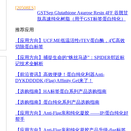
[20508ES]
GSTSep Glutathione Agarose Resin 4FF 谷胱甘
肽高速纯化树脂（用于GST标签蛋白纯化）
推荐应用
【应用方向】
UCF.ME低温活性rTEV蛋白酶，4℃高效
切除蛋白标签
【应用方向】
捕捉生命的“蛛丝马迹”：SPIDER邻近标
记技术全解析
【前沿资讯】
高效便捷！蛋白纯化利器Anti-
DYKDDDDK (Flag) Affinity Gel来了！
【选购指南】
HA标签蛋白系列产品选购指南
【选购指南】
蛋白纯化系列产品选购指南
【应用方向】
Anti-Flag亲和纯化凝胶 ——IP/蛋白纯化好
帮手
【应用方向】
Anti-Flag亲和纯化凝胶产品升级-flag标签