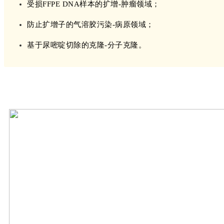
受损FFPE DNA样本的扩增-肿瘤领域；
防止扩增子的气溶胶污染-病原领域；
基于尿嘧啶切除的克隆-分子克隆。