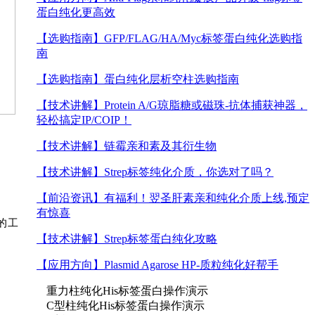
蛋白纯化更高效
【选购指南】
GFP/FLAG/HA/Myc标签蛋白纯化选购指
南
【选购指南】
蛋白纯化层析空柱选购指南
【技术讲解】
Protein A/G琼脂糖或磁珠-抗体捕获神器，
轻松搞定IP/COIP！
【技术讲解】
链霉亲和素及其衍生物
【技术讲解】
Strep标签纯化介质，你选对了吗？
【前沿资讯】
有福利！翌圣肝素亲和纯化介质上线,预定
有惊喜
缺的工
【技术讲解】
Strep标签蛋白纯化攻略
【应用方向】
Plasmid Agarose HP-质粒纯化好帮手
重力柱纯化His标签蛋白操作演示
C型柱纯化His标签蛋白操作演示