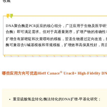
收藏
DNA聚合酶是PCR反应的核心组分，广泛应用于生物及医学研究
合酶）即可满足需求。但对于高通量测序，扩增产物的准确性
扩增含有尿嘧啶和次黄嘌呤的模板，翌圣生物通过定向改造，推出Hie
酶可兼容含U碱基模板和常规模板，扩增效率高保真性好，而
®
哪些应用方向可优选Hieff Canace
Uracil+ High-Fidelity 
重亚硫酸氢盐转化/酶法转化的DNA扩增-甲基化研究；