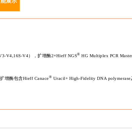
性能展示
®
V4,16S-V4），扩增酶2×Hieff NGS
HG Multiplex PCR Maste
®
酶包含Hieff Canace
Uracil+ High-Fidelity DNA polymera