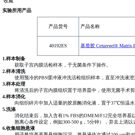
收藏
实验所用
产品
产品货号
产品名称
40192ES
基质胶 Ceturegel® Matrix,P
1.
样本制备
获取子宫内膜活检样本，于无菌条件下操作。
2.
样本清洗
使用预冷的
PBS缓冲液冲洗活检组织样本，直至冲洗液澄
3.
样本处理
将清洗后的子宫内膜组织置于培养皿中，使用无菌手术剪
4.
样本消化
向组织碎片中加入适量的胶原酶消化液，置于
37℃恒温
5.
洗涤
消化结束后，加入含有
1% FBS的DMEM/F12完
胞离心条件设定，例如300-500 g，5分钟），弃去上
6.
收集细胞悬液
用适量培养基重悬细胞沉淀，将悬液依次通过
100 μm