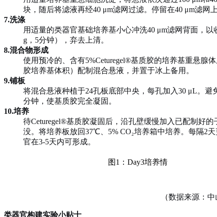
块，随后将滤液再经40 μm滤网过滤。停留在40 μm
7.
洗涤
用适量的类器官基础培养基小心冲洗
40 μm滤网背面，
g，5分钟），弃去上清。
8.
混合物形成
使用预冷的、含有
5%
Ceturegel®基质胶
的培养基重悬腺体
胶
培养基体积）配制混合悬液，并置于冰上备用。
9.
铺板
将混合悬液种植于
24孔板底部中央，每孔加入30 μL。避
分钟，使
基质胶
完全凝固。
10.
培养
待
Ceturegel®基质胶
凝固后，沿孔壁缓慢加入已配制好的
没。将培养板放回37℃、5% CO₂培养箱中培养。每
官在3-5天内可形成。
图
1：Day3培养情
（
数据来源：中
类器官构建
实验小贴士