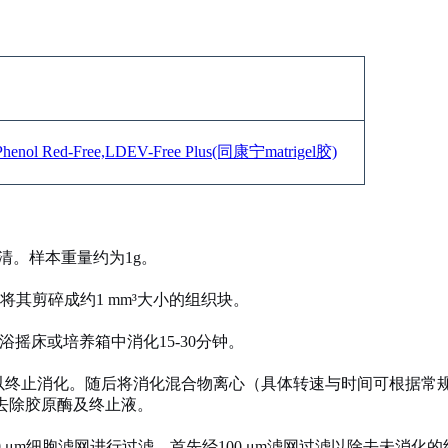
henol Red-Free,LDEV-Free Plus(同康宁matrigel胶)
清。样本重量约为1g。
将其剪碎成约
1 mm³大小的组织块。
水浴摇床或培养箱中消化15-30分钟。
全培养基以终止消化。随后将消化混合物离心（具体转速与时间可根据常
清以去除胶原酶及终止液。
和40 μm细胞滤网进行过滤。首先经100 μm滤网过滤以除去未消化