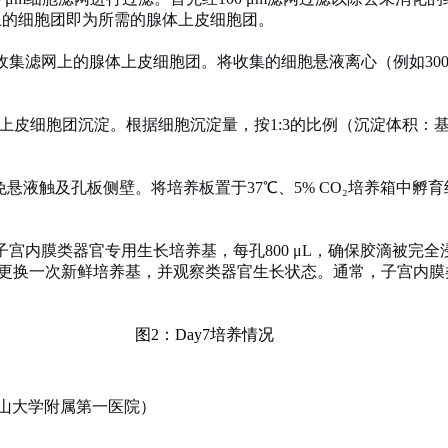
滤网上的细胞团即为所需的腺体上皮细胞团。
以收集滤网上的腺体上皮细胞团。将收集的细胞悬液离心（例如300-
上皮细胞团沉淀。根据细胞沉淀量，按
1:3的比例（沉淀体积：
免悬液触及孔板侧壁。将培养板置于37℃、5% CO₂培养箱中孵育
子宫内膜类器官专用生长培养基，每孔
800 μL，确保胶滴被完全
隔2天更换一次新鲜培养基，并观察类器官生长状态。通常，子宫内膜
图2：Day7培养情况
山大学附属第一医院
）