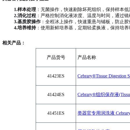
1.
样本处理
：无菌操作，快速剔除坏死组织，保持样本低
2.
消化过程
：严格控制消化液浓度、温度与时间，通过镜
3.
基质胶操作
：全程冰上操作，快速重悬与铺板，防止胶
4.
培养维持
：使用新鲜培养基，定期轻柔换液，保持培养
相关产品：
产品货号
产品名称
41423ES
Cebrary®Tissue Digesti
41424ES
Cebrary®组织保存液(Tissue S
41451ES
类器官专用润洗液 Cebrary® Org